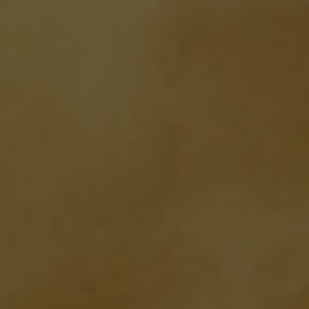
Guatemala
Honduras
Spanish
Spanish
Hong Kong
Hong Kong
English
Chinese
Hungary
Indonesia
Hungarian
Indonesian
Italy
Japan
Italian
Japanese
Korea
Latvia
Korean
Latvian