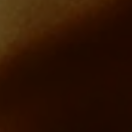
Filipino
Republic of
Portugal
Ireland
Portuguese
English
Rusia
Romania
Russian
Romanian
Serbia
Singapore
Serbian
Malay
Slovakia
Slovenia
Slovak
Slovene
Spain
Sweden
Spanish
Swedish