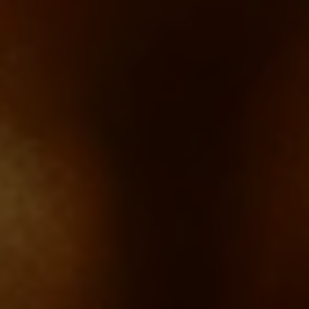
Switzerland
Switzerland
German
French
Taiwan
Taiwan
English
Taiwanese
Thailand
Thailand
English
Thai
Turkey
Uae
Turkish
English
Uae
Ukraine
Arabic
Ukranian
Uruguay
United Kingdom
Spanish
English