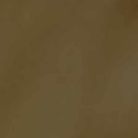
Colombia
Costa Rica
Spanish
Spanish
Croatia
Czechia
Croatian
Czeck
Ecuador
Denmark
Spanish
Dannish
El Salvador
Estonia
Spanish
Estonian
Finland
France
Finnish
French
Greece
Germany
Greek
German