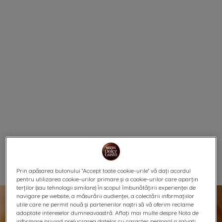
Prin apăsarea butonului "Accept toate cookie-urile" vă dați acordul
pentru utilizarea cookie-urilor primare și a cookie-urilor care aparțin
terților (sau tehnologii similare) în scopul îmbunătățirii experienței de
navigare pe website, a măsurării audienței, a colectării informațiilor
utile care ne permit nouă și partenerilor noștri să vă oferim reclame
adaptate intereselor dumneavoastră. Aflați mai multe despre Nota de
informare privind prelucrarea datelor cu caracter personal și salvați