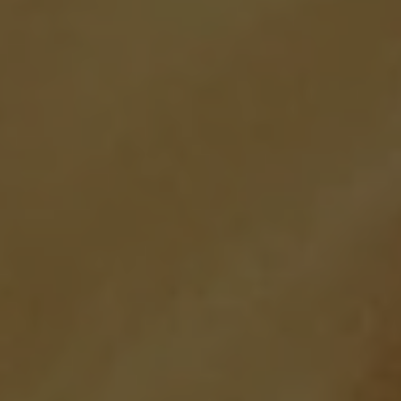
Selectează țara
Argentina
Austria
Spanish
German
Belgium
Belgium
French
Dutch
Brazil
Bulgaria
Portuguese
Bulgarian
Chile
Caribbean
Spanish
English