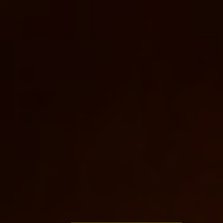
ESPRESSOARE
BĂUTURI
Espressoare
CAFENEAUA TA
Băuturi
Comparator espressoare
Centru de asistență