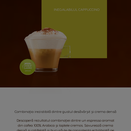
SUSTENABILITATE
INEGALABILUL CAPPUCCINO
Combinația irezistibilă dintre gustul desăvârșit și crema densă
Descoperă rezultatul combinației dintre un espresso aromat
din cafea 100% Arabica și laptele cremos. Savurează crema
densă și catifelată și bucură-te de consistența echilibrată pe