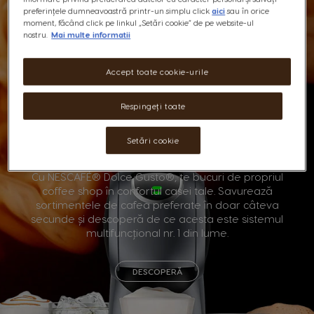
PREPARĂ O CAFEA PE
preferințele dumneavoastră printr-un simplu click
aici
sau în orice
moment, făcând click pe linkul „Setări cookie” de pe website-ul
GUSTUL TĂU CU
nostru.
Mai multe informatii
NESCAFÉ® Dolce
Accept toate cookie-urile
Gusto®
Respingeți toate
Setări cookie
Neagră sau cu lapte, espresso sau lungo, tu decizi.
Cu NESCAFÉ® Dolce Gusto®, te bucuri de propriul
coffee shop în confortul casei tale. Savurează
sortimentele de cafea preferate în doar câteva
secunde și descoperă de ce acesta este sistemul
multifuncțional nr. 1 din lume.
DESCOPERĂ