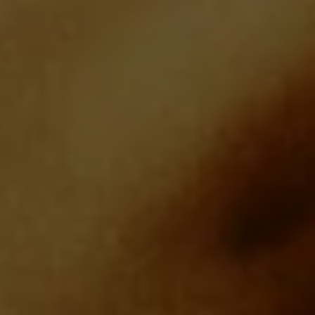
Lithuania
Malaysia
Lithuanian
Malay
Malta
Mexico
Maltese
Spanish
Netherland
Nicaragua
Dutch
Spanish
Norway
Panama
Norwegian
Spanish
Peru
Paraguay
Spanish
Spanish
Poland
Philippines
Polish