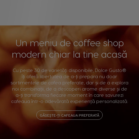
Un meniu de coffee shop
modern chiar la tine acasă
Cu peste 30 de varietăți disponibile, Dolce Gusto®
îți oferă libertatea de a-ți prepara nu doar
sortimentele de cafea preferate, dar și de a explora
noi combinații, de a descoperi arome diverse și de
a-ți transforma fiecare moment în care savurezi
cafeaua într-o adevărată experiență personalizată.
GĂSEȘTE-ȚI CAFEAUA PREFERATĂ