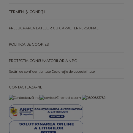
Nicaragua
TERMENI ȘI CONDIȚII
Netherland
Spanish
Dutch
PRELUCRAREA DATELOR CU CARACTER PERSONAL
Norway
Panama
Norwegian
Spanish
POLITICA DE COOKIES
Paraguay
Peru
Spanish
Spanish
PROTECTIA CONSUMATORILOR A.N.P.C.
Setări de confidențialitate
Declarație de accesibilitate
Philippines
Poland
Filipino
Polish
CONTACTEAZĂ-NE
Portugal
Republic of
Ireland
Portuguese
English
ESPRESSOARE
BĂUTURI
Romania
Rusia
Espressoare
Romanian
Russian
CAFENEAUA TA
Băuturi