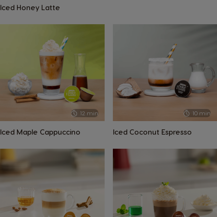
Iced Honey Latte
Selectează țara
12 min
10 min
Argentina
Austria
Spanish
German
Iced Maple Cappuccino
Iced Coconut Espresso
Belgium
Belgium
French
Dutch
Brazil
Bulgaria
Portuguese
Bulgarian
Caribbean
Chile