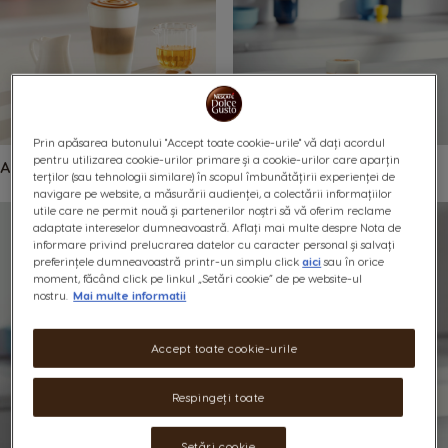
5 min
5 min
Prin apăsarea butonului "Accept toate cookie-urile" vă dați acordul
pentru utilizarea cookie-urilor primare și a cookie-urilor care aparțin
Amaretto Oat Cold Coffee
Iced Honey Cappuccino
terților (sau tehnologii similare) în scopul îmbunătățirii experienței de
navigare pe website, a măsurării audienței, a colectării informațiilor
utile care ne permit nouă și partenerilor noștri să vă oferim reclame
adaptate intereselor dumneavoastră. Aflați mai multe despre Nota de
informare privind prelucrarea datelor cu caracter personal și salvați
preferințele dumneavoastră printr-un simplu click
aici
sau în orice
moment, făcând click pe linkul „Setări cookie” de pe website-ul
nostru.
Mai multe informatii
Accept toate cookie-urile
Respingeți toate
Setări cookie