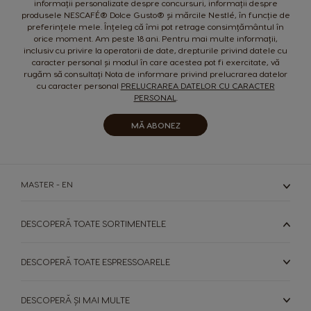
informații personalizate despre concursuri, informații despre
Guatemala
Honduras
produsele NESCAFÉ® Dolce Gusto® și mărcile Nestlé, în funcție de
Spanish
Spanish
preferințele mele. Înțeleg că îmi pot retrage consimțământul în
orice moment. Am peste 18 ani. Pentru mai multe informații,
inclusiv cu privire la operatorii de date, drepturile privind datele cu
Hong Kong
Hong Kong
caracter personal și modul în care acestea pot fi exercitate, vă
English
Chinese
rugăm să consultați Nota de informare privind prelucrarea datelor
cu caracter personal
PRELUCRAREA DATELOR CU CARACTER
PERSONAL
.
Hungary
Indonesia
Hungarian
Indonesian
MĂ ABONEZ
Italy
Japan
Italian
Japanese
MASTER - EN
Korea
Latvia
Korean
Latvian
DESCOPERĂ TOATE SORTIMENTELE
Lithuania
Malaysia
Lithuanian
Malay
DESCOPERĂ TOATE ESPRESSOARELE
Malta
Mexico
DESCOPERĂ ȘI MAI MULTE
Maltese
Spanish