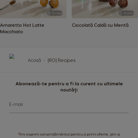
English
Spanish
5 min
5 min
Colombia
Costa Rica
Spanish
Spanish
Amaretto Hot Latte
Ciocolată Caldă cu Mentă
Macchiato
Croatia
Czechia
Croatian
Czeck
Denmark
Ecuador
Acasă
[RO] Recipes
Dannish
Spanish
El Salvador
Estonia
Abonează-te pentru a fi la curent cu ultimele
Spanish
Estonian
noutăți
Finland
France
Sign
E-mail
Up
Finnish
French
for
Our
Germany
Greece
Newsletter:
German
Greek
*
Îmi exprim consimțământul pentru a primi oferte, știri și