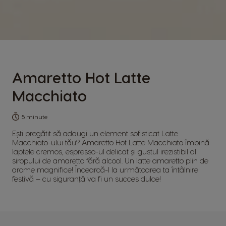
Amaretto Hot Latte
Macchiato
5 minute
Ești pregătit să adaugi un element sofisticat Latte
Macchiato-ului tău? Amaretto Hot Latte Macchiato îmbină
laptele cremos, espresso-ul delicat și gustul irezistibil al
siropului de amaretto fără alcool. Un latte amaretto plin de
arome magnifice! Încearcă-l la următoarea ta întâlnire
festivă – cu siguranță va fi un succes dulce!