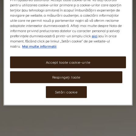
pentru utilizarea cookie-urilor primare și a cookie-urilor care aparțin
terților (sau tehnologii similare) în scopul îmbunătățirii experienței de
navigare pe website, a măsurării audienței, a colectării informațiilor
utile care ne permit nouă și partenerilor noștri să vă oferim reclame
adaptate intereselor dumneavoastră. Aflați mai multe despre Nota de
informare privind prelucrarea datelor cu caracter personal și salvați
preferințele dumneavoastră printr-un simplu click
aici
sau în orice
moment, făcând click pe linkul „Setări cookie” de pe website-ul
nostru.
Mai multe informatii
Accept toate cookie-urile
Respingeți toate
Setări cookie