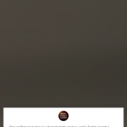
Prin apăsarea butonului "Accept toate cookie-urile" vă dați acordul