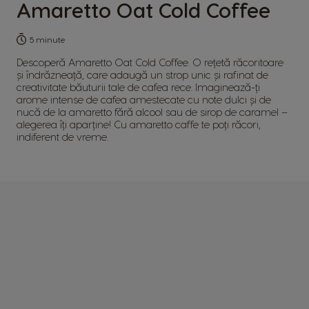
Amaretto Oat Cold Coffee
5 minute
Descoperă Amaretto Oat Cold Coffee. O rețetă răcoritoare
și îndrăzneață, care adaugă un strop unic și rafinat de
creativitate băuturii tale de cafea rece. Imaginează-ți
arome intense de cafea amestecate cu note dulci și de
nucă de la amaretto fără alcool sau de sirop de caramel –
alegerea îți aparține! Cu amaretto caffe te poți răcori,
indiferent de vreme.