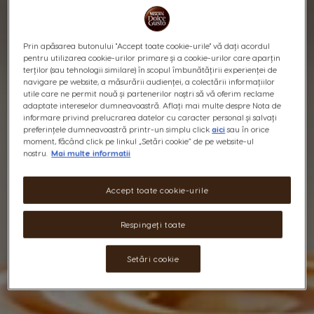
Prin apăsarea butonului "Accept toate cookie-urile" vă dați acordul
pentru utilizarea cookie-urilor primare și a cookie-urilor care aparțin
terților (sau tehnologii similare) în scopul îmbunătățirii experienței de
navigare pe website, a măsurării audienței, a colectării informațiilor
utile care ne permit nouă și partenerilor noștri să vă oferim reclame
adaptate intereselor dumneavoastră. Aflați mai multe despre Nota de
informare privind prelucrarea datelor cu caracter personal și salvați
preferințele dumneavoastră printr-un simplu click
aici
sau în orice
moment, făcând click pe linkul „Setări cookie” de pe website-ul
nostru.
Mai multe informatii
Accept toate cookie-urile
Respingeți toate
Setări cookie