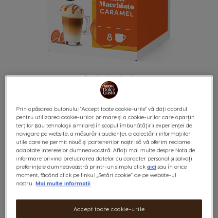
Prin apăsarea butonului "Accept toate cookie-urile" vă dați acordul
pentru utilizarea cookie-urilor primare și a cookie-urilor care aparțin
terților (sau tehnologii similare) în scopul îmbunătățirii experienței de
navigare pe website, a măsurării audienței, a colectării informațiilor
LATTE MACCHIATO
Skip
utile care ne permit nouă și partenerilor noștri să vă oferim reclame
to
adaptate intereselor dumneavoastră. Aflați mai multe despre Nota de
the
CARAMEL 16 CAPSULE
informare privind prelucrarea datelor cu caracter personal și salvați
beginning
preferințele dumneavoastră printr-un simplu click
aici
sau în orice
of
moment, făcând click pe linkul „Setări cookie” de pe website-ul
the
nostru.
Mai multe informatii
Straturi de lapte delicat și catifelat
images
gallery
Accept toate cookie-urile