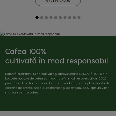
VEZI PRODUS
Fibre (DP > 3)
g
11,0
0,1
0,3
Protein
g
12,6
1,0
2,3
5%
Salt
g
0,35
0,04
0,08
1%
Kaffekapsel:
Cafea 100%
Ristet formalet kaffe.
Mælkekapsel:
cultivată în mod responsabil
Sødmælkspulver
(54,4%), sukker (41,9%), aroma, emulgator
(
soyalecitin
).
*RI - Referenceindtag for en gennemsnitlig voksen (8400 kJ/2000 kcal).
Datorită programului de cultivare și aprovizionare NESCAFÉ, 100% din
boabele noastre de cafea sunt obținute în mod responsabil din 2022,
provenind de la fermieri certificați sau verificați, care aplică standarde
externe de practici sociale, economice și de mediu, ce susțin un viitor
mai bun pentru cafea.