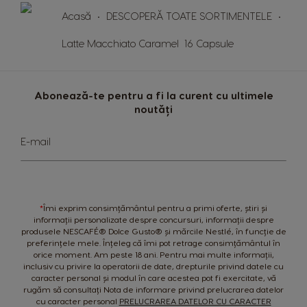
Acasă
DESCOPERĂ TOATE SORTIMENTELE
Latte Macchiato Caramel 16 Capsule
Abonează-te pentru a fi la curent cu ultimele
noutăți
Sign
E-mail
Up
for
Our
Newsletter:
*
Îmi exprim consimțământul pentru a primi oferte, știri și
informații personalizate despre concursuri, informații despre
produsele NESCAFÉ® Dolce Gusto® și mărcile Nestlé, în funcție de
preferințele mele. Înțeleg că îmi pot retrage consimțământul în
orice moment. Am peste 18 ani. Pentru mai multe informații,
inclusiv cu privire la operatorii de date, drepturile privind datele cu
caracter personal și modul în care acestea pot fi exercitate, vă
rugăm să consultați Nota de informare privind prelucrarea datelor
cu caracter personal
PRELUCRAREA DATELOR CU CARACTER