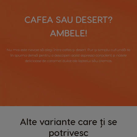
CAFEA SAU DESERT?
AMBELE!
Nu mai este nevoie să alegi între cafea și desert. Pur și simplu cufundă-te
în spuma densă pentru a descoperi acest espresso corpolent și notele
delicioase de caramel dulce ale laptelui său cremos.
Alte variante care ți se
potrivesc