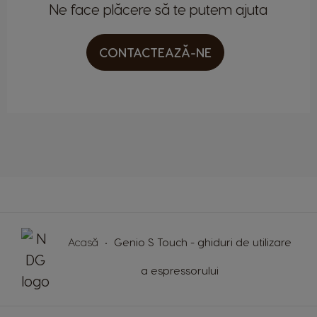
Ne face plăcere să te putem ajuta
CONTACTEAZĂ-NE
Selectează țara
Acasă
Genio S Touch - ghiduri de utilizare
Argentina
Austria
a espressorului
Spanish
German
Belgium
Belgium