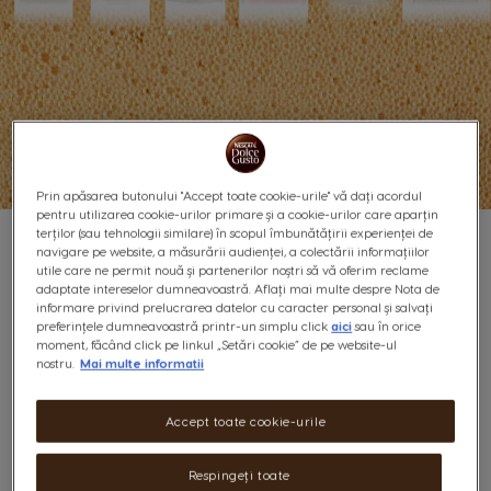
Prin apăsarea butonului "Accept toate cookie-urile" vă dați acordul
pentru utilizarea cookie-urilor primare și a cookie-urilor care aparțin
terților (sau tehnologii similare) în scopul îmbunătățirii experienței de
navigare pe website, a măsurării audienței, a colectării informațiilor
utile care ne permit nouă și partenerilor noștri să vă oferim reclame
adaptate intereselor dumneavoastră. Aflați mai multe despre Nota de
informare privind prelucrarea datelor cu caracter personal și salvați
preferințele dumneavoastră printr-un simplu click
aici
sau în orice
moment, făcând click pe linkul „Setări cookie” de pe website-ul
nostru.
Mai multe informatii
MANUALE DE UTILIZARE
Accept toate cookie-urile
Vrei să savurezi o cafea chiar acum? Dacă da,
Respingeți toate