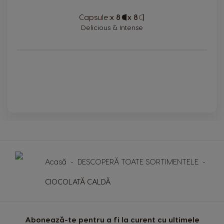
Capsule:
x 8
Capsule
x 8
Capsule
Icon
Icon
Delicious & Intense
Acasă
DESCOPERĂ TOATE SORTIMENTELE
CIOCOLATĂ CALDĂ
Abonează-te pentru a fi la curent cu ultimele