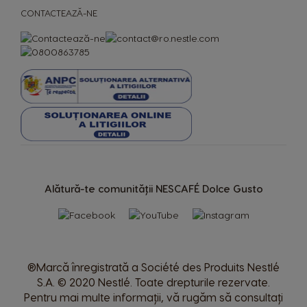
CONTACTEAZĂ-NE
Alătură-te comunității NESCAFÉ Dolce Gusto
ESPRESSOARE
BĂUTURI
Espressoare
CAFENEAUA TA
Băuturi
®Marcă înregistrată a Société des Produits Nestlé
S.A. © 2020 Nestlé. Toate drepturile rezervate.
Pentru mai multe informații, vă rugăm să consultați
Comparator espressoare
Centru de asistență