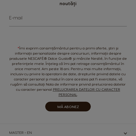
noutăți
Sign
E-mail
Up
for
Our
Newsletter:
*
Îmi exprim consimțământul pentru a primi oferte, știri și
informații personalizate despre concursuri, informații despre
produsele NESCAFÉ® Dolce Gusto® și mărcile Nestlé, în funcție de
preferințele mele. Înțeleg că îmi pot retrage consimțământul în
orice moment. Am peste 18 ani. Pentru mai multe informații,
inclusiv cu privire la operatorii de date, drepturile privind datele cu
caracter personal și modul în care acestea pot fi exercitate, vă
rugăm să consultați Nota de informare privind prelucrarea datelor
cu caracter personal
PRELUCRAREA DATELOR CU CARACTER
PERSONAL
.
MĂ ABONEZ
MASTER - EN