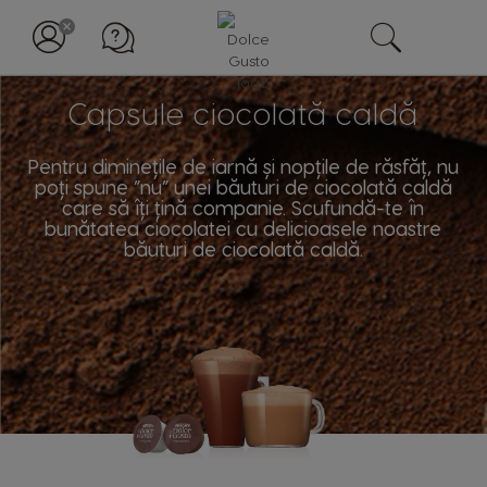
Capsule ciocolată caldă
Pentru diminețile de iarnă și nopțile de răsfăț, nu
poți spune ”nu” unei băuturi de ciocolată caldă
care să îți țină companie. Scufundă-te în
bunătatea ciocolatei cu delicioasele noastre
băuturi de ciocolată caldă.