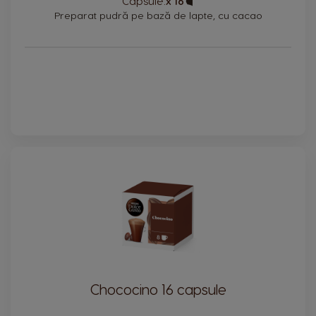
Capsule:
x 16
Icon
Preparat pudră pe bază de lapte, cu cacao
Chococino 16 capsule