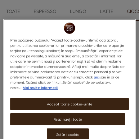
TOATE
ESPRESSO
LUNGO
LATTE
CIOC
Direc
Desc
Listare standard
3
rezultate
Set
Sortează
Prin apăsarea butonului "Accept toate cookie-urile" vă dați acordul
după:
pentru utilizarea cookie-urilor primare și a cookie-urilor care aparțin
terților (sau tehnologii similare) în scopul îmbunătățirii experienței de
navigare pe website, a măsurării audienței, a colectării informațiilor
utile care ne permit nouă și partenerilor noștri să vă oferim reclame
adaptate intereselor dumneavoastră. Aflați mai multe despre Nota de
informare privind prelucrarea datelor cu caracter personal și salvați
preferințele dumneavoastră printr-un simplu click
aici
sau în orice
moment, făcând click pe linkul „Setări cookie” de pe website-ul
nostru.
Mai multe informatii
Accept toate cookie-urile
®
Capsule cacao KitKat
Respingeți toate
Capsule:
x 16
Capsule
Icon
Setări cookie
Note delicioase de napolitană și cacao