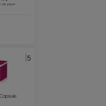
Icon
te de piper
5
INTENSITATE
 Capsule