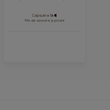
Capsule:
x 16
Capsule
Icon
Plin de savoare și picant