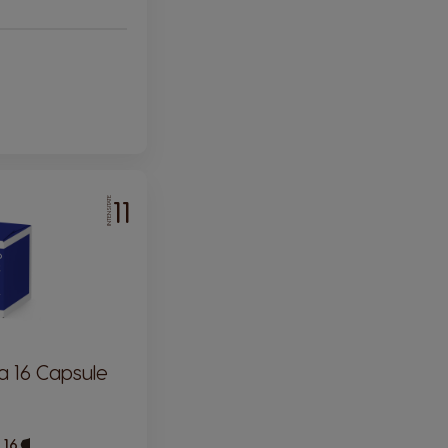
11
INTENSITATE
a 16 Capsule
 16
Capsule