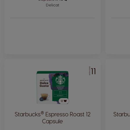
Icon
Delicat
11
INTENSITATE
®
Starbucks
Espresso Roast 12
Starb
Capsule