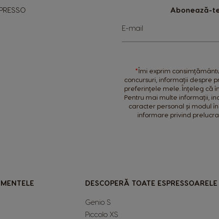
PRESSO
Abonează-te 
Sign
E-mail
Up
for
Our
Newsletter:
*
Îmi exprim consimțământul 
concursuri, informații despre 
preferințele mele. Înțeleg că 
Pentru mai multe informații, inc
caracter personal și modul în
informare privind prelucr
IMENTELE
DESCOPERĂ TOATE ESPRESSOARELE
Genio S
Piccolo XS