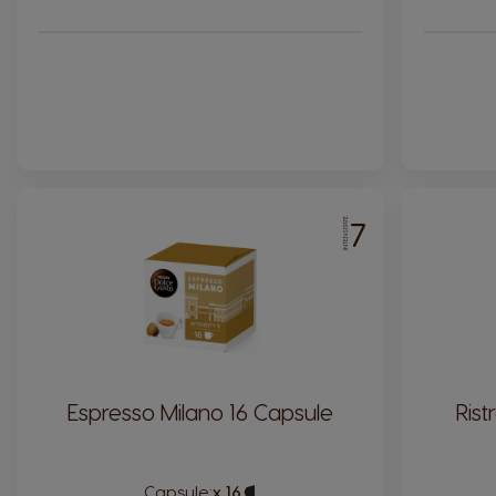
7
INTENSITATE
Espresso Milano 16 Capsule
Rist
Capsule:
x 16
Capsule