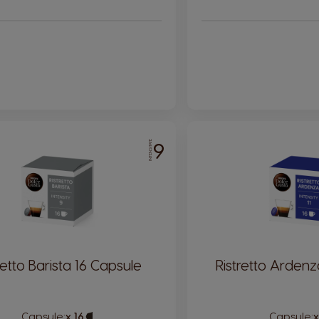
9
INTENSITATE
retto Barista 16 Capsule
Ristretto Ardenz
Capsule:
x 16
Capsule
Capsule:
x