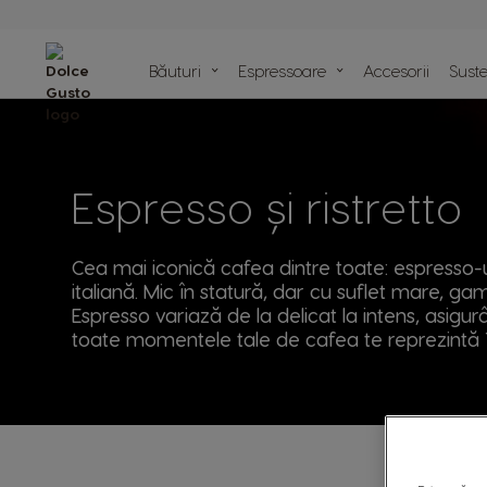
Comparator
espressoare
Băuturi
Espressoare
Accesorii
Suste
Centru de
asistență
Reciclează capsu
Angajamentele de
Articolele noastre
Rețetele noastr
sustenabilitate față de mediu
Espresso și ristretto
Cea mai iconică cafea dintre toate: espresso-ul
italiană. Mic în statură, dar cu suflet mare, g
Espresso variază de la delicat la intens, asigu
toate momentele tale de cafea te reprezintă 