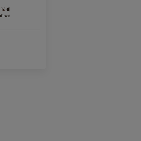
 16
Capsule
Icon
finat