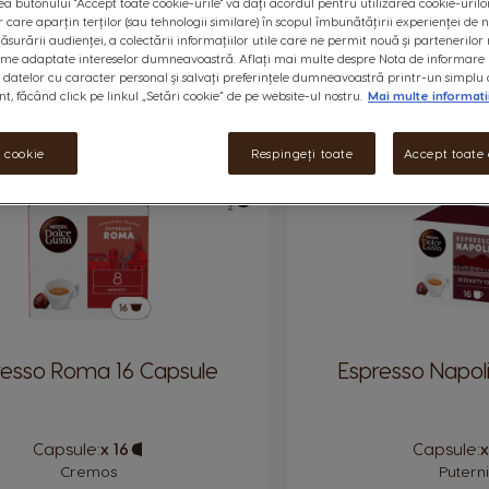
a butonului "Accept toate cookie-urile" vă dați acordul pentru utilizarea cookie-urilo
r care aparțin terților (sau tehnologii similare) în scopul îmbunătățirii experienței de
TE
ESPRESSO
LUNGO
LATTE
CIOCOLATĂ CALDĂ
STARBU
ăsurării audienței, a colectării informațiilor utile care ne permit nouă și partenerilor 
ame adaptate intereselor dumneavoastră. Aflați mai multe despre Nota de informare 
datelor cu caracter personal și salvați preferințele dumneavoastră printr-un simplu 
, făcând click pe linkul „Setări cookie” de pe website-ul nostru.
Mai multe informati
i cookie
Respingeți toate
Accept toate 
8
INTENSITATE
resso Roma 16 Capsule
Espresso Napoli
Capsule:
x 16
Capsule
Capsule:
x
Icon
Cremos
Putern