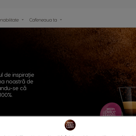
nabilitate
Cafeneaua ta
lele
e
 de inspirație
ama noastră de
rându-se că
100%.