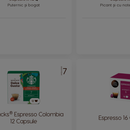
Icon
Puternic și bogat
Picant și cu no
7
INTENSITATE
®
ucks
Espresso Colombia
Espresso 16
12 Capsule