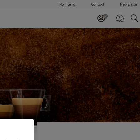
România
Contact
Newsletter
Apelează-ne
0800 863 785