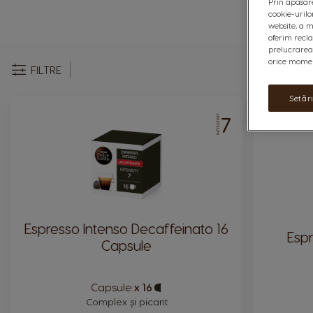
Prin apăsare
cookie-urilo
TOA
website, a m
oferim recl
prelucrarea 
orice moment
FILTRE
Setăr
7
INTENSITATE
Espresso Intenso Decaffeinato 16
Esp
Capsule
Capsule:
x 16
Capsule
Icon
Complex și picant