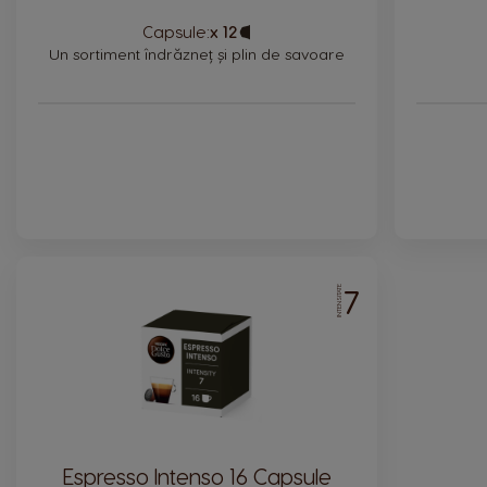
Capsule:
x 12
Capsule
Icon
Un sortiment îndrăzneț și plin de savoare
7
INTENSITATE
Espresso Intenso 16 Capsule