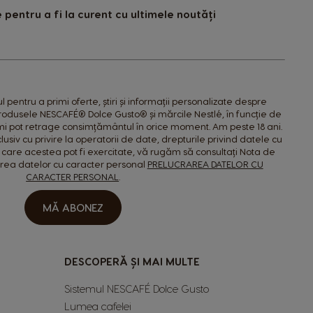
pentru a fi la curent cu ultimele noutăți
pentru a primi oferte, știri și informații personalizate despre
produsele NESCAFÉ® Dolce Gusto® și mărcile Nestlé, în funcție de
îmi pot retrage consimțământul în orice moment. Am peste 18 ani.
lusiv cu privire la operatorii de date, drepturile privind datele cu
 care acestea pot fi exercitate, vă rugăm să consultați Nota de
area datelor cu caracter personal
PRELUCRAREA DATELOR CU
CARACTER PERSONAL
.
MĂ ABONEZ
DESCOPERĂ ȘI MAI MULTE
Sistemul NESCAFÉ Dolce Gusto
Lumea cafelei