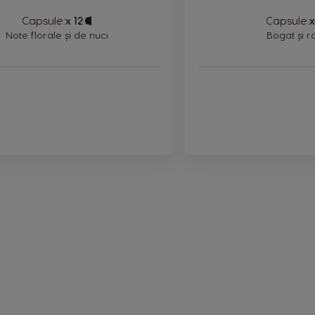
Capsule:
x 12
Capsule
Capsule:
x
Icon
Note florale și de nuci
Bogat și ra