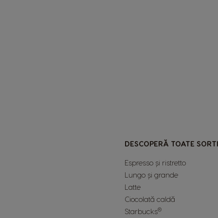
DESCOPERĂ TOATE SORT
Espresso și ristretto
Lungo și grande
Latte
Ciocolată caldă
®
Starbucks