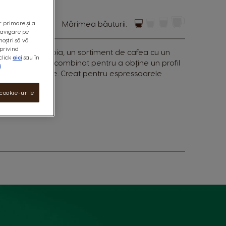
mărimea băuturii:
r primare și a
 navigare pe
noștri să vă
privind
Origin Colombia, un sortiment de cafea cu un
click
aici
sau în
și de nuci, totul combinat pentru a obține un profil
i
plexitate aparte. Creat pentru espressoarele
cookie-urile