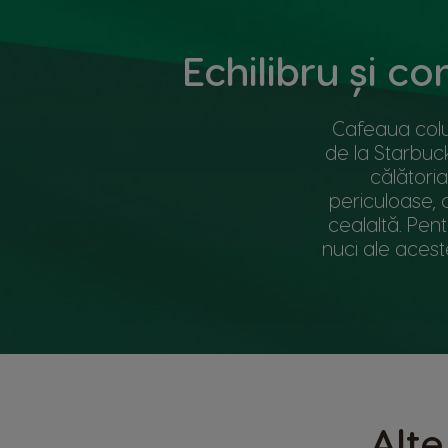
Echilibru și c
Cafeaua colum
de la Starbuc
călători
periculoase, 
cealaltă. Pent
nuci ale acest
Alte