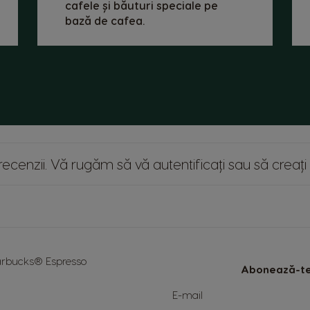
cafele și băuturi speciale pe
bază de cafea.
ie recenzii. Vă rugăm
să vă autentificați
sau
să creați
arbucks® Espresso
Abonează-te 
Sign
E-mail
Up