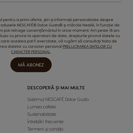
pentru a primi oferte, știri și informații personalizate despre
produsele NESCAFÉ® Dolce Gusto® și mărcile Nestlé, în funcție de
îmi pot retrage consimțământul în orice moment. Am peste 18 ani.
lusiv cu privire la operatorii de date, drepturile privind datele cu
 care acestea pot fi exercitate, vă rugăm să consultați Nota de
area datelor cu caracter personal
PRELUCRAREA DATELOR CU
CARACTER PERSONAL
.
MĂ ABONEZ
DESCOPERĂ ȘI MAI MULTE
Sistemul NESCAFÉ Dolce Gusto
Lumea cafelei
Sustenabilitate
Întrebări frecvente
Termeni și condiții