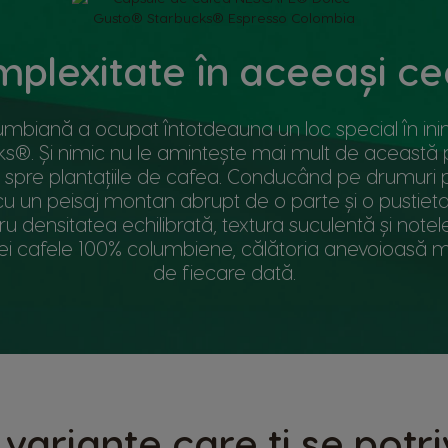
omplexitate în aceeași 
biană a ocupat întotdeauna un loc special în inim
ks®. Și nimic nu le amintește mai mult de această
a spre plantațiile de cafea. Conducând pe drumuri pr
cu un peisaj montan abrupt de o parte și o pustie
ru densitatea echilibrată, textura suculentă și note
ei cafele 100% columbiene, călătoria anevoioasă me
de fiecare dată.
 variante care ți se potr