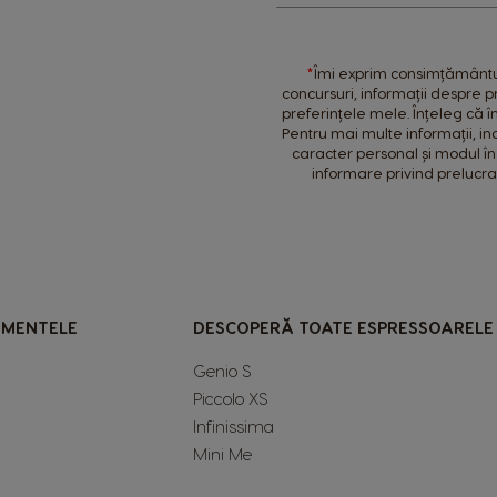
for
Our
Newsletter:
*
Îmi exprim consimțământul 
concursuri, informații despre 
preferințele mele. Înțeleg că 
Pentru mai multe informații, inc
caracter personal și modul în
informare privind prelucr
IMENTELE
DESCOPERĂ TOATE ESPRESSOARELE
Genio S
Piccolo XS
Infinissima
Mini Me