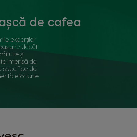
ceașcă de cafea
ile experților
 pasiune decât
ăfuite și
tate imensă de
le specifice de
rită eforturile
ivesc