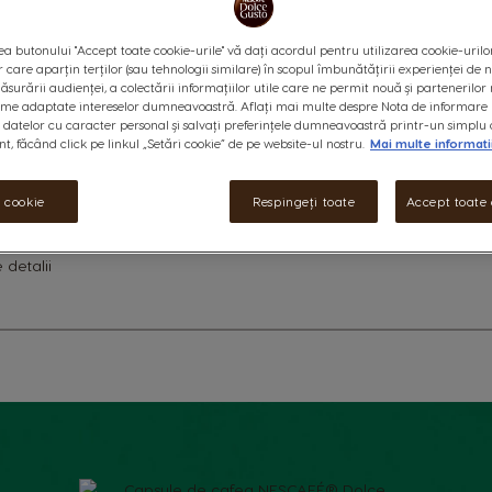
0
%
of
capsule:
x12
capsule
a butonului "Accept toate cookie-urile" vă dați acordul pentru utilizarea cookie-urilo
100
icon
r care aparțin terților (sau tehnologii similare) în scopul îmbunătățirii experienței de
ăsurării audienței, a colectării informațiilor utile care ne permit nouă și partenerilor 
ame adaptate intereselor dumneavoastră. Aflați mai multe despre Nota de informare 
Descoperă STARBUCKS® Single 
datelor cu caracter personal și salvați preferințele dumneavoastră printr-un simplu 
caracter puternic, note florale 
, făcând click pe linkul „Setări cookie” de pe website-ul nostru.
Mai multe informati
echilibrat, dar păstrând o com
NESCAFÉ® Dolce Gusto®.
i cookie
Respingeți toate
Accept toate 
 detalii