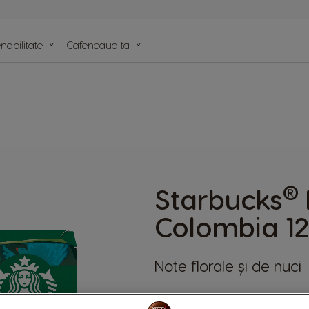
nabilitate
Cafeneaua ta
lele
e
®
Starbucks
Colombia 12
Note florale și de nuci