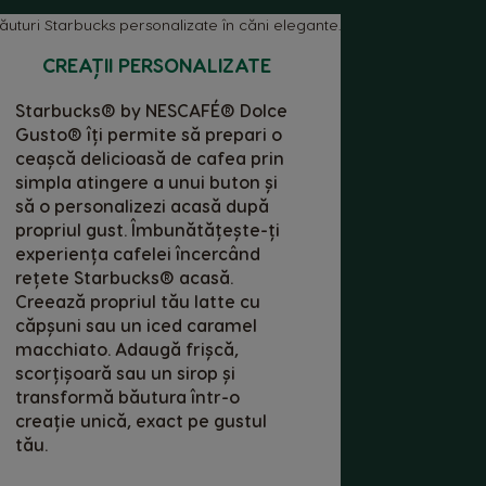
CREAȚII PERSONALIZATE
Starbucks® by NESCAFÉ® Dolce
Gusto® îți permite să prepari o
ceașcă delicioasă de cafea prin
simpla atingere a unui buton și
să o personalizezi acasă după
propriul gust. Îmbunătățește-ți
experiența cafelei încercând
rețete Starbucks® acasă.
Creează propriul tău latte cu
căpșuni sau un iced caramel
macchiato. Adaugă frișcă,
scorțișoară sau un sirop și
transformă băutura într-o
creație unică, exact pe gustul
tău.