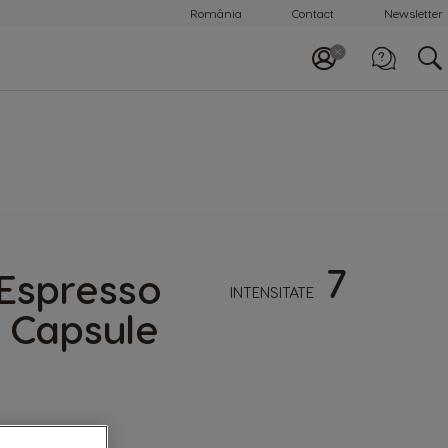
România
Contact
Newsletter
Apelează-ne
0800 863 785
7
Espresso
INTENSITATE
 Capsule