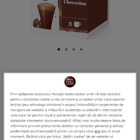
CHOCOCINO 16
Skip
to
Prin apăsarea butonului "Accept toate cookie-urile" vă dați acordul
the
pentru utilizarea cookie-urilor primare și a cookie-urilor care aparțin
CAPSULE
beginning
terților (sau tehnologii similare) în scopul îmbunătățirii experienței de
of
navigare pe website, a măsurării audienței, a colectării informațiilor
the
utile care ne permit nouă și partenerilor noștri să vă oferim reclame
images
adaptate intereselor dumneavoastră. Aflați mai multe despre Nota de
gallery
informare privind prelucrarea datelor cu caracter personal și salvați
preferințele dumneavoastră printr-un simplu click
aici
sau în orice
moment, făcând click pe linkul „Setări cookie” de pe website-ul
0
%