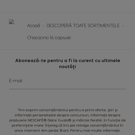
Germany
Greece
German
Greek
Acasă
DESCOPERĂ TOATE SORTIMENTELE
Guatemala
Honduras
Spanish
Spanish
Chococino 16 capsule
Hong Kong
Hong Kong
English
Chinese
Abonează-te pentru a fi la curent cu ultimele
noutăți
Hungary
Indonesia
Hungarian
Indonesian
Sign
E-mail
Up
Italy
Japan
for
Our
Italian
Japanese
Newsletter:
Korea
Latvia
*
Îmi exprim consimțământul pentru a primi oferte, știri și
Korean
Latvian
informații personalizate despre concursuri, informații despre
produsele NESCAFÉ® Dolce Gusto® și mărcile Nestlé, în funcție de
preferințele mele. Înțeleg că îmi pot retrage consimțământul în
Lithuania
Malaysia
orice moment. Am peste 18 ani. Pentru mai multe informații,
Lithuanian
Malay