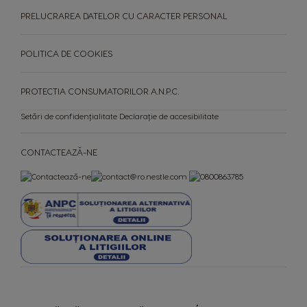
PRELUCRAREA DATELOR CU CARACTER PERSONAL
Romania
Rusia
Romanian
Russian
POLITICA DE COOKIES
Serbia
Singapore
Serbian
Malay
PROTECTIA CONSUMATORILOR A.N.P.C.
Slovakia
Slovenia
Setări de confidențialitate
Declarație de accesibilitate
Slovak
Slovene
CONTACTEAZĂ-NE
Spain
Sweden
Spanish
Swedish
Switzerland
Switzerland
German
French
Taiwan
Taiwan
English
Taiwanese
Thailand
Thailand