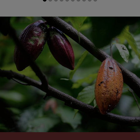
Selectează țara
Argentina
Austria
Spanish
German
Belgium
Belgium
French
Dutch