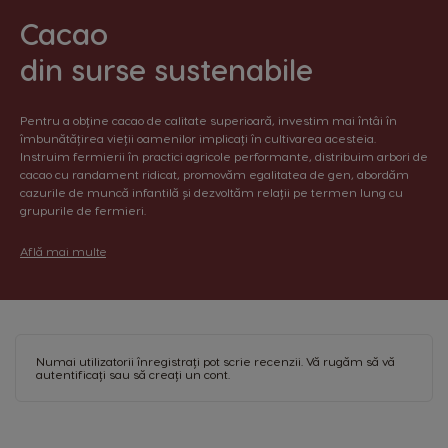
Brazil
Bulgaria
Portuguese
Bulgarian
Cacao
din surse sustenabile
Caribbean
Chile
English
Spanish
Pentru a obține cacao de calitate superioară, investim mai întâi în
Colombia
Costa Rica
îmbunătățirea vieții oamenilor implicați în cultivarea acesteia.
Spanish
Spanish
Instruim fermierii în practici agricole performante, distribuim arbori de
cacao cu randament ridicat, promovăm egalitatea de gen, abordăm
cazurile de muncă infantilă și dezvoltăm relații pe termen lung cu
Croatia
Czechia
grupurile de fermieri.
Croatian
Czeck
Află mai multe
Denmark
Ecuador
Dannish
Spanish
El Salvador
Estonia
Spanish
Estonian
Numai utilizatorii înregistrați pot scrie recenzii. Vă rugăm
să vă
autentificați
sau
să creați un cont
.
Finland
France
Finnish
French