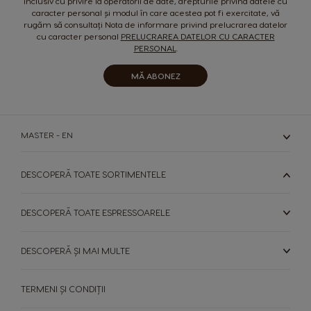
inclusiv cu privire la operatorii de date, drepturile privind datele cu
caracter personal și modul în care acestea pot fi exercitate, vă
rugăm să consultați Nota de informare privind prelucrarea datelor
Malta
Mexico
cu caracter personal
PRELUCRAREA DATELOR CU CARACTER
Maltese
Spanish
PERSONAL
.
Nicaragua
MĂ ABONEZ
Netherland
Spanish
Dutch
Norway
Panama
MASTER - EN
Norwegian
Spanish
DESCOPERĂ TOATE SORTIMENTELE
Paraguay
Peru
Spanish
Spanish
DESCOPERĂ TOATE ESPRESSOARELE
Philippines
Poland
Filipino
Polish
DESCOPERĂ ȘI MAI MULTE
Portugal
Republic of
Ireland
Portuguese
TERMENI ȘI CONDIȚII
English