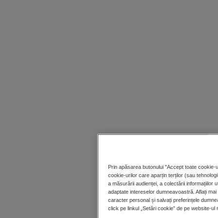
Prin apăsarea butonului "Accept toate cookie-uri
cookie-urilor care aparțin terților (sau tehnolog
a măsurării audienței, a colectării informațiilor
adaptate intereselor dumneavoastră. Aflați mai
caracter personal și salvați preferințele dumne
click pe linkul „Setări cookie” de pe website-ul 