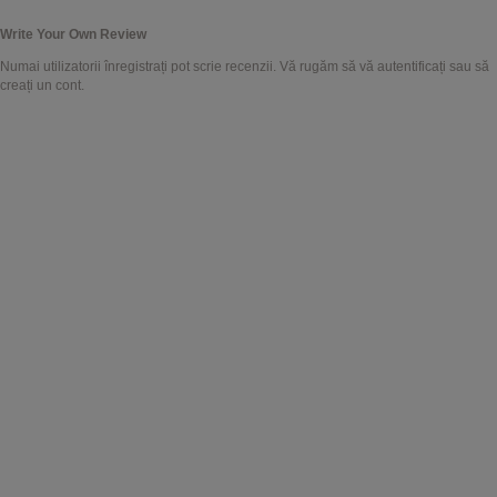
Write Your Own Review
Numai utilizatorii înregistrați pot scrie recenzii. Vă rugăm
să vă autentificați
sau
să
creați un cont
.