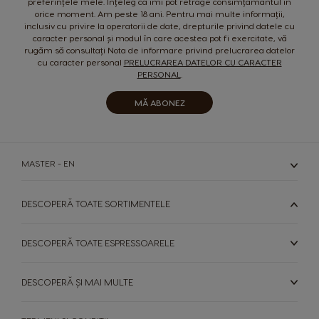
preferințele mele. Înțeleg că îmi pot retrage consimțământul în
orice moment. Am peste 18 ani. Pentru mai multe informații,
inclusiv cu privire la operatorii de date, drepturile privind datele cu
caracter personal și modul în care acestea pot fi exercitate, vă
rugăm să consultați Nota de informare privind prelucrarea datelor
cu caracter personal
PRELUCRAREA DATELOR CU CARACTER
PERSONAL
.
MĂ ABONEZ
MASTER - EN
DESCOPERĂ TOATE SORTIMENTELE
DESCOPERĂ TOATE ESPRESSOARELE
DESCOPERĂ ȘI MAI MULTE