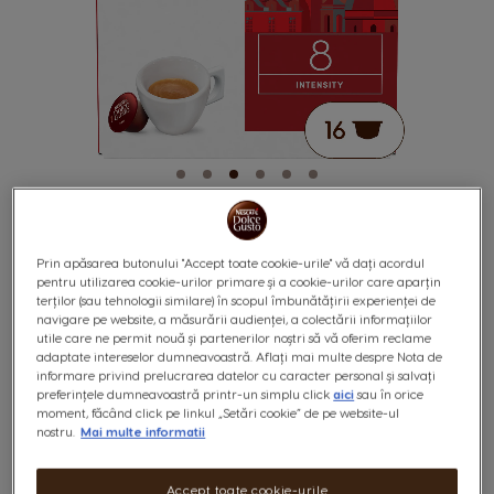
Prin apăsarea butonului "Accept toate cookie-urile" vă dați acordul
pentru utilizarea cookie-urilor primare și a cookie-urilor care aparțin
terților (sau tehnologii similare) în scopul îmbunătățirii experienței de
ESPRESSO ROMA 16
Skip
navigare pe website, a măsurării audienței, a colectării informațiilor
to
utile care ne permit nouă și partenerilor noștri să vă oferim reclame
the
CAPSULE
adaptate intereselor dumneavoastră. Aflați mai multe despre Nota de
beginning
informare privind prelucrarea datelor cu caracter personal și salvați
of
preferințele dumneavoastră printr-un simplu click
aici
sau în orice
the
8
moment, făcând click pe linkul „Setări cookie” de pe website-ul
Cremos
images
nostru.
Mai multe informatii
INTENSITATE
gallery
Accept toate cookie-urile