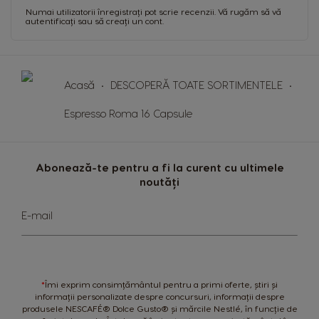
Numai utilizatorii înregistrați pot scrie recenzii. Vă rugăm
să vă
autentificați
sau
să creați un cont
.
Acasă
DESCOPERĂ TOATE SORTIMENTELE
Espresso Roma 16 Capsule
Abonează-te pentru a fi la curent cu ultimele
noutăți
Sign
E-mail
Up
for
Our
Newsletter:
*
Îmi exprim consimțământul pentru a primi oferte, știri și
informații personalizate despre concursuri, informații despre
produsele NESCAFÉ® Dolce Gusto® și mărcile Nestlé, în funcție de