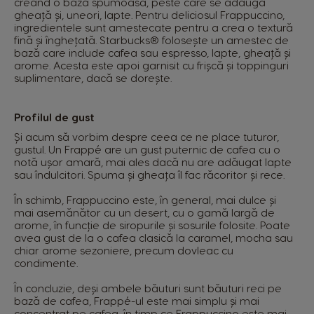
creând o bază spumoasă, peste care se adaugă
gheață și, uneori, lapte. Pentru deliciosul Frappuccino,
ingredientele sunt amestecate pentru a crea o textură
fină și înghețată. Starbucks® folosește un amestec de
bază care include cafea sau espresso, lapte, gheață și
arome. Acesta este apoi garnisit cu frișcă și toppinguri
suplimentare, dacă se dorește.
Profilul de gust
Și acum să vorbim despre ceea ce ne place tuturor,
gustul. Un Frappé are un gust puternic de cafea cu o
notă ușor amară, mai ales dacă nu are adăugat lapte
sau îndulcitori. Spuma și gheața îl fac răcoritor și rece.
În schimb, Frappuccino este, în general, mai dulce și
mai asemănător cu un desert, cu o gamă largă de
arome, în funcție de siropurile și sosurile folosite. Poate
avea gust de la o cafea clasică la caramel, mocha sau
chiar arome sezoniere, precum dovleac cu
condimente.
În concluzie, deși ambele băuturi sunt băuturi reci pe
bază de cafea, Frappé-ul este mai simplu și mai
concentrat pe cafea, în timp ce Frappuccino este mai