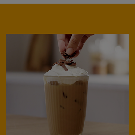
Croatia
Czechia
Croatian
Czeck
Ecuador
Denmark
Spanish
Dannish
El Salvador
Estonia
Spanish
Estonian
Finland
France
Finnish
French
Greece
Germany
Greek
German
Guatemala
Honduras
Spanish
Spanish