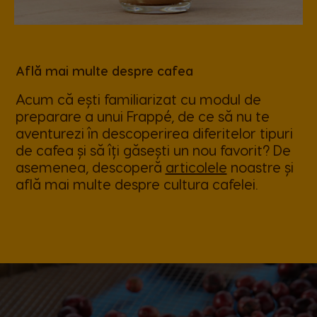
Hong Kong
Hong Kong
English
Chinese
Află mai multe despre cafea
Acum că ești familiarizat cu modul de
Hungary
Indonesia
preparare a unui Frappé, de ce să nu te
Hungarian
Indonesian
aventurezi în descoperirea diferitelor tipuri
de cafea și să îți găsești un nou favorit? De
asemenea, descoperă
articolele
noastre și
Italy
Japan
află mai multe despre cultura cafelei.
Italian
Japanese
Korea
Latvia
Korean
Latvian
Lithuania
Malaysia
Lithuanian
Malay