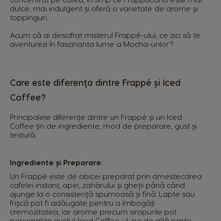
dulce, mai indulgent și oferă o varietate de arome și
toppinguri.
Acum că ai descifrat misterul Frappé-ului, ce zici să te
aventurezi în fascinanta lume a Mocha-urilor?
Care este diferența dintre Frappé și Iced
Coffee?
Principalele diferențe dintre un Frappé și un Iced
Coffee țin de ingrediente, mod de preparare, gust și
textură.
Ingrediente și Preparare:
Un Frappé este de obicei preparat prin amestecarea
cafelei instant, apei, zahărului și gheții până când
ajunge la o consistență spumoasă și fină. Lapte sau
frișcă pot fi adăugate pentru a îmbogăți
cremozitatea, iar arome precum siropurile pot
personaliza gustul. Iced Coffee-ul, pe de altă parte,