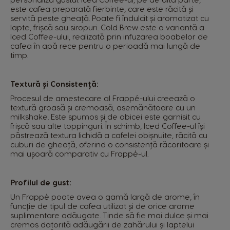
este cafea preparată fierbinte, care este răcită și
servită peste gheață. Poate fi îndulcit și aromatizat cu
lapte, frișcă sau siropuri. Cold Brew este o variantă a
Iced Coffee-ului, realizată prin infuzarea boabelor de
cafea în apă rece pentru o perioadă mai lungă de
timp.
Textură și Consistență:
Procesul de amestecare al Frappé-ului creează o
textură groasă și cremoasă, asemănătoare cu un
milkshake. Este spumos și de obicei este garnisit cu
frișcă sau alte toppinguri. În schimb, Iced Coffee-ul își
păstrează textura lichidă a cafelei obișnuite, răcită cu
cuburi de gheață, oferind o consistență răcoritoare și
mai ușoară comparativ cu Frappé-ul.
Profilul de gust:
Un Frappé poate avea o gamă largă de arome, în
funcție de tipul de cafea utilizat și de orice arome
suplimentare adăugate. Tinde să fie mai dulce și mai
Selectează țara
cremos datorită adăugării de zahărului și laptelui