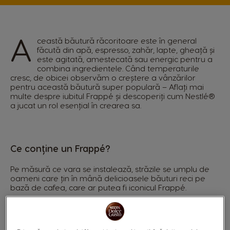
A
ceastă băutură răcoritoare este în general
făcută din apă, espresso, zahăr, lapte, gheață și
este agitată, amestecată sau energic pentru a
combina ingredientele. Când temperaturile
cresc, de obicei observăm o creștere a vânzărilor
pentru această băutură super populară – Aflați mai
multe despre iubitul Frappé și descoperiți cum Nestlé®
a jucat un rol esențial în crearea sa.
Ce conține un Frappé?
Pe măsură ce vara se instalează, străzile se umplu de
oameni care țin în mână delicioasele băuturi reci pe
bază de cafea, care ar putea fi iconicul Frappé.
Această băutură delicioasă este de obicei preparată
prin amestecarea cafelei, gheții, laptelui și îndulcitorilor.
Cafeaua poate fi instant, preparată sau espresso, iar