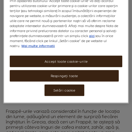
Prin apăsarea butonului "Accept toate cookie-urile" vă dați acordul
laptele poate fi de orice tip, inclusiv băutură vegetală
pentru utilizarea cookie-urilor primare și a cookie-urilor care aparțin
pe bază de migdale, soia sau ovăz. Îndulcitorii precum
terților (sau tehnologii similare) în scopul îmbunătățirii experienței de
zahărul sau siropurile sunt adăugate de obicei după
navigare pe website, a măsurării audienței, a colectării informațiilor
gust, iar aromele opționale, cum ar fi vanilia, ciocolata
utile care ne permit nouă și partenerilor noștri să vă oferim reclame
sau caramelul, pot îmbogăți băutura. Ingredientele
adaptate intereselor dumneavoastră. Aflați mai multe despre Nota de
sunt amestecate până devin fine și spumoase, creând
informare privind prelucrarea datelor cu caracter personal și salvați
o delicatesă cremoasă și revigorantă, perfectă pentru
preferințele dumneavoastră printr-un simplu click
aici
sau în orice
o zi călduroasă.
moment, făcând click pe linkul „Setări cookie” de pe website-ul
nostru.
Mai multe informatii
Servit într-un pahar înalt și având un aspect
impunător, cu frișcă și toppinguri delicioase, un Frappé
este o adevărată operă vizuală și de gust. Este
Accept toate cookie-urile
preparat tradițional cu cafea, dar nu trebuie să fie
neapărat! Unele sunt făcute cu ceai, suc sau chiar
ciocolată caldă.
Respingeți toate
Setări cookie
Delicii Frappé în întreaga lume
Frappé-urile variază considerabil în funcție de locația
din lume, adăugând un element de surpriză fiecărei
înghițituri. În Grecia, dacă ceri un Frappé, te aștepți să
primești câteva linguri de cafea instant, zahăr, apă și,