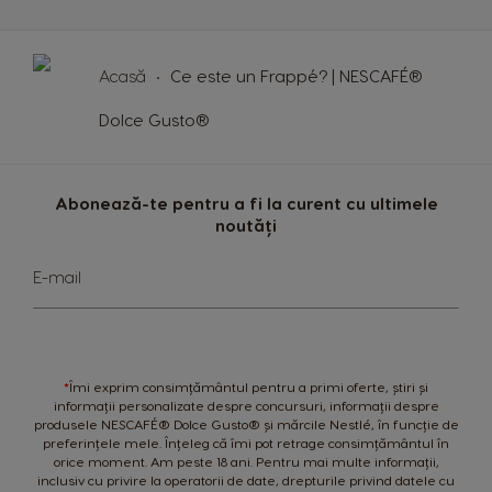
Acasă
Ce este un Frappé? | NESCAFÉ®
Dolce Gusto®
Abonează-te pentru a fi la curent cu ultimele
noutăți
Sign
E-mail
Up
for
Our
Newsletter:
*
Îmi exprim consimțământul pentru a primi oferte, știri și
informații personalizate despre concursuri, informații despre
produsele NESCAFÉ® Dolce Gusto® și mărcile Nestlé, în funcție de
preferințele mele. Înțeleg că îmi pot retrage consimțământul în
orice moment. Am peste 18 ani. Pentru mai multe informații,
inclusiv cu privire la operatorii de date, drepturile privind datele cu