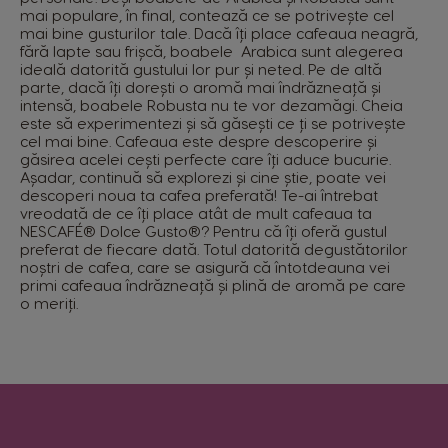
mai populare, în final, contează ce se potrivește cel
mai bine gusturilor tale. Dacă îți place cafeaua neagră,
fără lapte sau frișcă, boabele Arabica sunt alegerea
ideală datorită gustului lor pur și neted. Pe de altă
parte, dacă îți dorești o aromă mai îndrăzneață și
intensă, boabele Robusta nu te vor dezamăgi. Cheia
este să experimentezi și să găsești ce ți se potrivește
cel mai bine. Cafeaua este despre descoperire și
Selectează țara
găsirea acelei cești perfecte care îți aduce bucurie.
Așadar, continuă să explorezi și cine știe, poate vei
descoperi noua ta cafea preferată! Te-ai întrebat
vreodată de ce îți place atât de mult cafeaua ta
NESCAFÉ® Dolce Gusto®? Pentru că îți oferă gustul
Argentina
Austria
preferat de fiecare dată. Totul datorită degustătorilor
Spanish
German
noștri de cafea, care se asigură că întotdeauna vei
primi cafeaua îndrăzneață și plină de aromă pe care
o meriți.
Belgium
Belgium
French
Dutch
Brazil
Bulgaria
Portuguese
Bulgarian
Chile