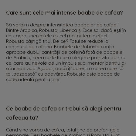
Care sunt cele mai intense boabe de cafea?
Să vorbim despre intensitatea boabelor de cafea!
Dintre Arabica, Robusta, Liberica și Excelsa, dacă ești în
căutarea unei cafele cu cel mai puternic efect,
Robusta câștigă titlul. De ce? Totul se reduce la
conținutul de cofeină. Boabele de Robusta conțin
aproape dublul cantității de cofeină față de boabele
de Arabica, ceea ce le face o alegere potrivită pentru
cei care au nevoie de un impuls suplimentar pentru a-
și începe ziua. Așadar, dacă îți dorești o cafea care să
te „trezească” cu adevărat, Robusta este boaba de
cafea ideală pentru tine!
Ce boabe de cafea ar trebui să alegi pentru
cafeaua ta?
Când vine vorba de cafea, totul ține de preferințele
personale. Deși boabele de Arabica și Robusta sunt