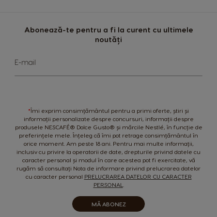
Uruguay
United Kingdom
Spanish
English
Abonează-te pentru a fi la curent cu ultimele
noutăți
Sign
E-mail
Venezuela
Up
Spanish
for
Our
Newsletter:
*
Îmi exprim consimțământul pentru a primi oferte, știri și
informații personalizate despre concursuri, informații despre
produsele NESCAFÉ® Dolce Gusto® și mărcile Nestlé, în funcție de
preferințele mele. Înțeleg că îmi pot retrage consimțământul în
orice moment. Am peste 18 ani. Pentru mai multe informații,
inclusiv cu privire la operatorii de date, drepturile privind datele cu
caracter personal și modul în care acestea pot fi exercitate, vă
rugăm să consultați Nota de informare privind prelucrarea datelor
cu caracter personal
PRELUCRAREA DATELOR CU CARACTER
PERSONAL
.
MĂ ABONEZ