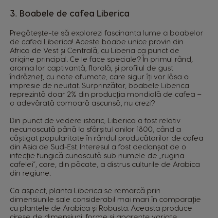
3. Boabele de cafea Liberica
Pregătește-te să explorezi fascinanta lume a boabelor
de cafea Liberica! Aceste boabe unice provin din
Africa de Vest și Centrală, cu Liberia ca punct de
origine principal. Ce le face speciale? În primul rând,
aroma lor captivantă, florală, și profilul de gust
îndrăzneț, cu note afumate, care sigur îți vor lăsa o
impresie de neuitat. Surprinzător, boabele Liberica
reprezintă doar 2% din producția mondială de cafea –
o adevărată comoară ascunsă, nu crezi?
Din punct de vedere istoric, Liberica a fost relativ
necunoscută până la sfârșitul anilor 1800, când a
câștigat popularitate în rândul producătorilor de cafea
din Asia de Sud-Est. Interesul a fost declanșat de o
infecție fungică cunoscută sub numele de „rugina
cafelei”, care, din păcate, a distrus culturile de Arabica
din regiune.
Ca aspect, planta Liberica se remarcă prin
dimensiunile sale considerabil mai mari în comparație
cu plantele de Arabica și Robusta. Aceasta produce
cireșe de dimensiuni, forme și aparențe variate,