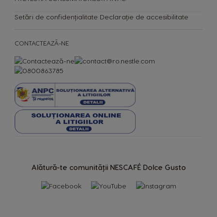
Espressoare
CAFENEAUA TA
Băuturi
Setări de confidențialitate
Declarație de accesibilitate
CONTACTEAZĂ-NE
Comparator espressoare
Centru de asistență
SUSTENABILITATE
Alătură-te comunității NESCAFÉ Dolce Gusto