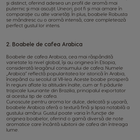
și distinct, oferind adesea un profil de aromă mai
puternic și mai ascuțit. Uneori, pot fi și mai amare în
comparație cu alte varietăți. În plus, boabele Robusta
se mândresc cu o aromă intensă, care completează
perfect gustul lor intens.
2. Boabele de cafea Arabica
Boabele de cafea Arabica, cea mai răspândită
varietate la nivel global, își au originea în Etiopia,
considerată leagănul consumului de cafea. Numele
„Arabica” reflectă popularitatea lor istorică în Arabia,
începând cu secolul al VII-lea. Aceste boabe prosperă
în regiuni aflate la altitudini înalte, cum ar fi pădurile
tropicale luxuriante din Brazilia, principalul exportator
al acestui tip de cafea.
Cunoscute pentru aroma lor dulce, delicată și ușoară,
boabele Arabica oferă o textură fină și lipsa notabilă a
gustului amărui. Gustul poate varia în funcție de
originea boabelor, oferind o gamă diversă de note
aromatice care încântă iubitorii de cafea din întreaga
lume.