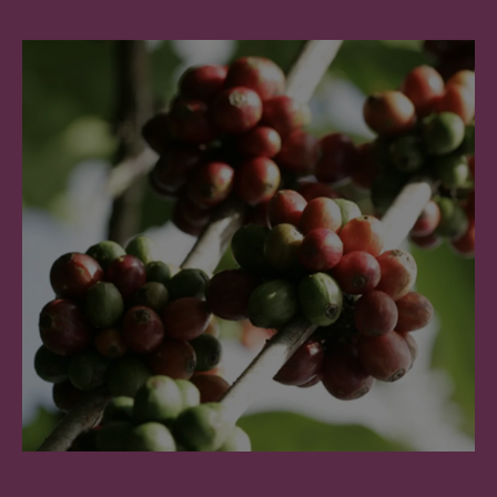
Caribbean
Spanish
English
Colombia
Costa Rica
Spanish
Spanish
Croatia
Czechia
Croatian
Czeck
Ecuador
Denmark
Spanish
Dannish
El Salvador
Estonia
Spanish
Estonian
Finland
France
Finnish
French