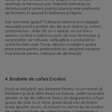
sporindu-le farmecul unic. Datorită toleranței la
climatul cald și umed, planta Liberica este preferată
de fermieri, în special în Malaezia și Filipine.
Dar cum este gustul? Cafeaua Liberica și-a câștigat
reputația pentru profilul său de gust distinct și, uneori,
controversat – este că: ori o iubești, ori nu! Unii o
descriu ca fiind o cafea cu note de nuci, lemnoase și
surprinzător de robuste, adăugând o profunzime
unică fiecărei cești. Totuși, alții pot considera gustul
prea intens pentru preferințele lor, alegând variante
mai blânde pentru cafeaua de dimineață.
4. Boabele de cafea Excelsa
Dacă ai citit până aici, fantastic! Pentru că urmează să
încheiem și să îți dăm exact ce trebuie, astfel vei putea
decide ce tip de cafea ar trebui să alegi pentru a fi pe
gustul tău (dar nu e nimic greșit dacă vrei să încerci
toate tipurile). Acum, să trecem la ultimul tip de boabe
de cafea, boabele de cafea Excelsa. Considerate o