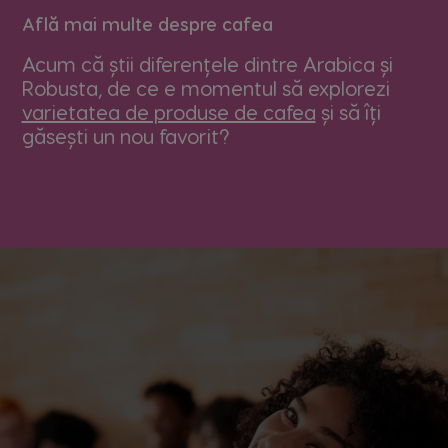
Află mai multe despre cafea
Greece
Germany
Greek
Acum că știi diferențele dintre Arabica și
German
Robusta, de ce e momentul să explorezi
varietatea de produse de cafea
și să îți
găsești un nou favorit?
Guatemala
Honduras
Spanish
Spanish
Hong Kong
Hong Kong
English
Chinese
Hungary
Indonesia
Hungarian
Indonesian
Italy
Japan
Italian
Japanese