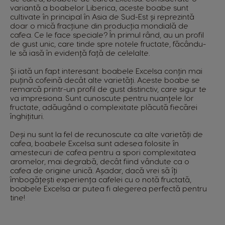
variantă a boabelor Liberica, aceste boabe sunt
cultivate în principal în Asia de Sud-Est și reprezintă
doar o mică fracțiune din producția mondială de
cafea. Ce le face speciale? În primul rând, au un profil
de gust unic, care tinde spre notele fructate, făcându-
le să iasă în evidență față de celelalte.
Și iată un fapt interesant: boabele Excelsa conțin mai
puțină cofeină decât alte varietăți. Aceste boabe se
remarcă printr-un profil de gust distinctiv, care sigur te
va impresiona. Sunt cunoscute pentru nuanțele lor
fructate, adăugând o complexitate plăcută fiecărei
înghițituri.
Deși nu sunt la fel de recunoscute ca alte varietăți de
cafea, boabele Excelsa sunt adesea folosite în
amestecuri de cafea pentru a spori complexitatea
aromelor, mai degrabă, decât fiind vândute ca o
cafea de origine unică. Așadar, dacă vrei să îți
îmbogățești experiența cafelei cu o notă fructată,
boabele Excelsa ar putea fi alegerea perfectă pentru
tine!