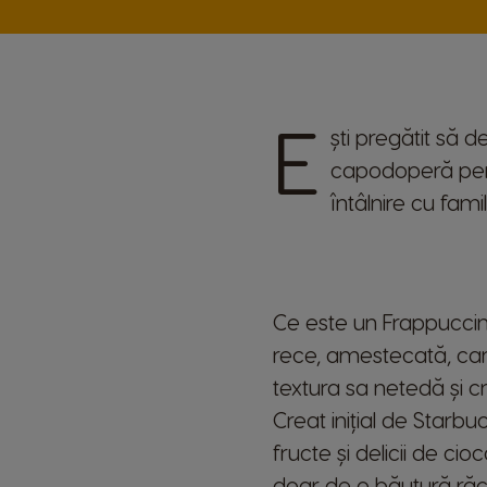
E
ști pregătit să 
capodoperă perfe
întâlnire cu fami
Ce este un Frappuccin
rece, amestecată, car
textura sa netedă și c
Creat inițial de Starbu
fructe și delicii de c
doar de o băutură răc