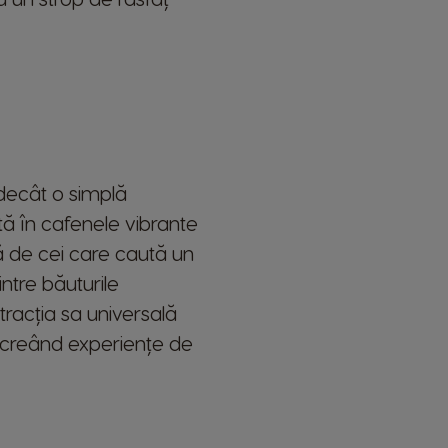
 decât o simplă
tă în cafenele vibrante
 de cei care caută un
intre băuturile
atracția sa universală
, creând experiențe de