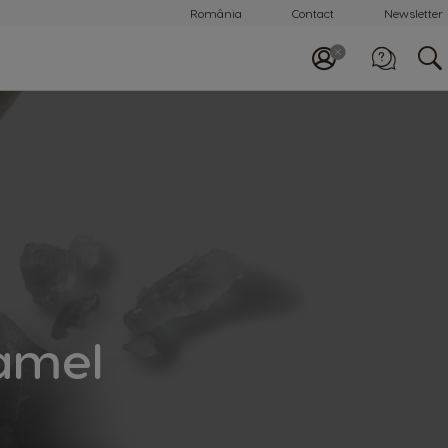
România
Contact
Newsletter
Apelează-ne
0800 863 785
amel