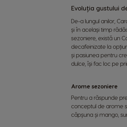
Evoluția gustului 
De-a lungul anilor, Car
și în același timp rădă
sezoniere, există un C
decafeinizate la opțiun
și pasiunea pentru crea
dulce, își fac loc pe p
Arome sezoniere
Pentru a răspunde pre
conceptul de arome sez
căpșuna și mango, sunt