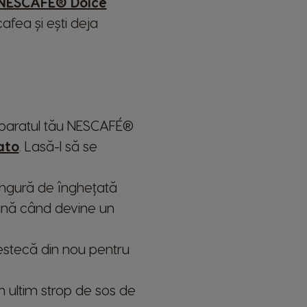
NESCAFÉ® Dolce
fea și ești deja
 aparatul tău NESCAFÉ®
ato
. Lasă-l să se
lingură de înghețată
ână când devine un
estecă din nou pentru
n ultim strop de sos de