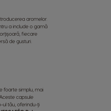
introducerea aromelor.
ntru a include o gamă
orțișoară, fiecare
rsă de gusturi.
te foarte simplu, mai
 Aceste capsule
ul tău, oferindu-ți