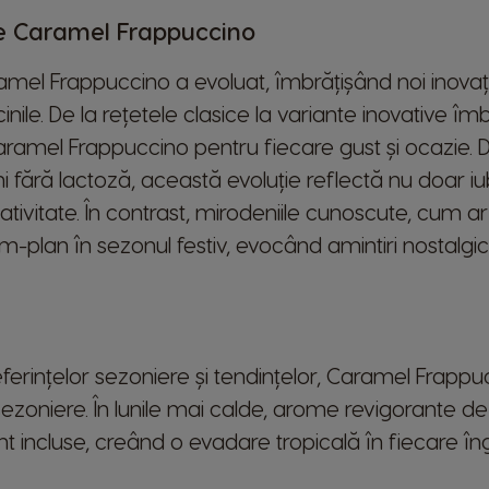
de Caramel Frappuccino
amel Frappuccino a evoluat, îmbrățișând noi inovații
cinile. De la rețetele clasice la variante inovative î
aramel Frappuccino pentru fiecare gust și ocazie. De
i fără lactoză, această evoluție reflectă nu doar iu
tivitate. În contrast, mirodeniile cunoscute, cum ar 
rim-plan în sezonul festiv, evocând amintiri nostalgi
ferințelor sezoniere și tendințelor, Caramel Frapp
oniere. În lunile mai calde, arome revigorante de 
 incluse, creând o evadare tropicală în fiecare îngh