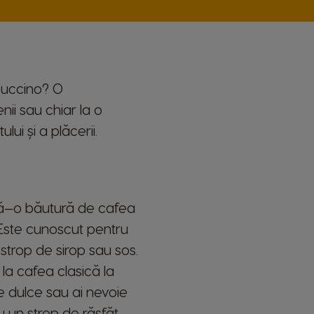
ppuccino? O
ii sau chiar la o
lui și a plăcerii.
nă—o băutură de cafea
 Este cunoscut pentru
strop de sirop sau sos.
 la cafea clasică la
re dulce sau ai nevoie
 un strop de răsfăț