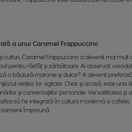
rală a unui Caramel Frappuccino
 și culturi, Caramel Frappuccino a devenit mai mult
ol pentru răsfăț și sărbătoare. Ai observat vreoda
 o băutură maronie și dulce? A devenit preferată
locul vieților lor agitate. Chiar și acasă, este una d
ărilor și conversațiilor personale. Versatilitatea și 
afea să fie integrată în cultura modernă a cafelei
d oamenii împreună.