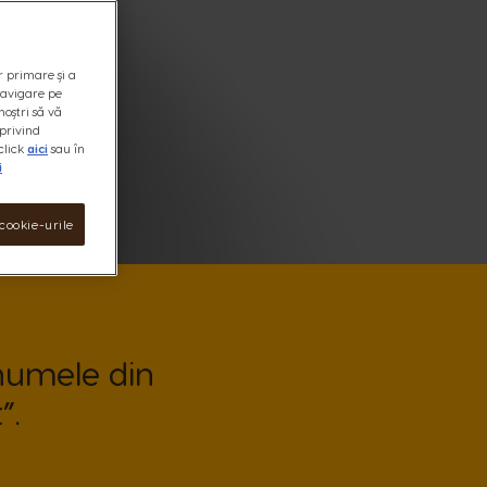
r primare și a
 navigare pe
noștri să vă
privind
click
aici
sau în
i
cookie-urile
 numele din
”.