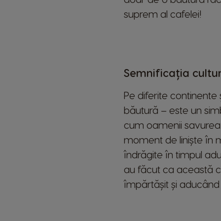
suprem al cafelei!
Semnificația cultu
Pe diferite continente
băutură – este un simb
cum oamenii savurează
moment de liniște în mij
îndrăgite în timpul adun
au făcut ca această c
împărtășit și aducân