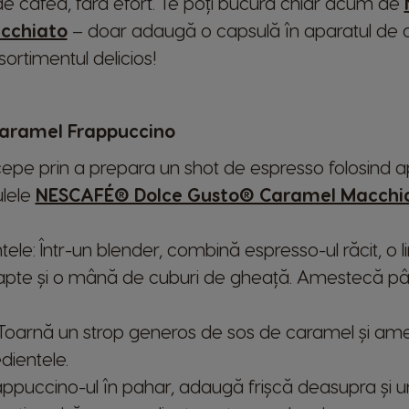
 cafea, fără efort. Te poți bucura chiar acum de
cchiato
– doar adaugă o capsulă în aparatul de ca
rtimentul delicios!
Caramel Frappuccino
ncepe prin a prepara un shot de espresso folosind
ulele
NESCAFÉ® Dolce Gusto® Caramel Macchi
ele: Într-un blender, combină espresso-ul răcit, o 
 lapte și o mână de cuburi de gheață. Amestecă p
Toarnă un strop generos de sos de caramel și am
dientele.
ppuccino-ul în pahar, adaugă frișcă deasupra și u