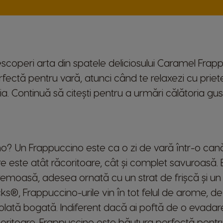
descoperi arta din spatele deliciosului Caramel Fra
ctă pentru vară, atunci când te relaxezi cu prieten
lia. Continuă să citești pentru a urmări călătoria gustu
o? Un Frappuccino este ca o zi de vară într-o ca
e este atât răcoritoare, cât și complet savuroasă.
remoasă, adesea ornată cu un strat de frișcă și un 
cks®, Frappuccino-urile vin în tot felul de arome, de
iocolată bogată. Indiferent dacă ai poftă de o evada
oritoare, Frappuccino este băutura perfectă pentru