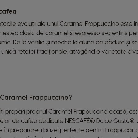
 cafea
tabile evoluții ale unui Caramel Frappuccino este 
estec clasic de caramel și espresso s-a extins pe
ome. De la vanilie și mocha la alune de pădure și sc
unică rețetei tradiționale, atrăgând o varietate dive
 Caramel Frappuccino?
 îți prepari propriul Caramel Frappuccino acasă, es
ulelor de cafea dedicate NESCAFÉ® Dolce Gusto®.
ate în prepararea bazei perfecte pentru Frappuccino-