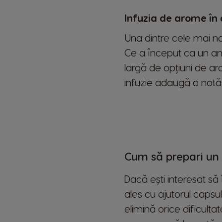
Infuzia de arome în
Una dintre cele mai no
Ce a început ca un am
largă de opțiuni de ar
infuzie adaugă o notă 
Cum să prepari un
Dacă ești interesat să
ales cu ajutorul caps
elimină orice dificult