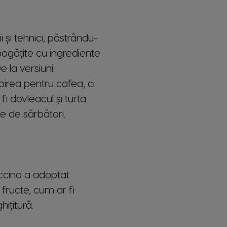
 și tehnici, păstrându-
mbogățite cu ingrediente
 la versiuni
birea pentru cafea, ci
fi dovleacul și turta
ce de sărbători.
uccino a adoptat
fructe, cum ar fi
ițitură.