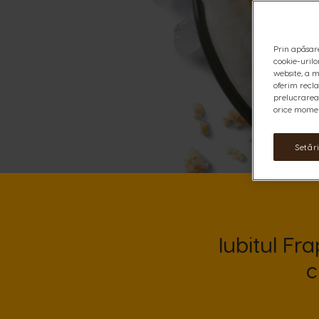
Prin apăsare
cookie-urilo
website, a m
oferim recl
prelucrarea 
orice moment
Setăr
Iubitul Fr
c