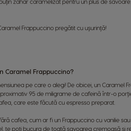
puțin zahăr caramelizat pentru un plus de savoare.
s Caramel Frappuccino pregătit cu ușurință!
un Caramel Frappuccino?
imensiunea pe care o alegi! De obicei, un Caramel 
proximativ 95 de miligrame de cafeină într-o porț
afea, care este făcută cu espresso preparat.
fără cafea, cum ar fi un Frappuccino cu vanilie sau
el, te poți bucura de toată savoarea cremoasă și re