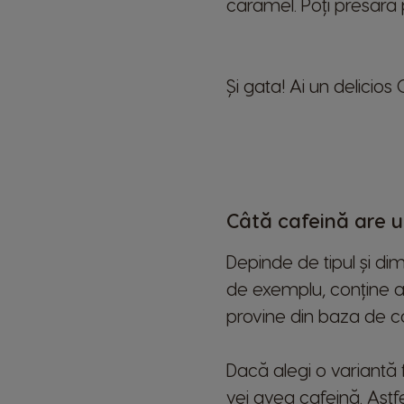
caramel. Poți presăra 
Și gata! Ai un delicio
Câtă cafeină are 
Depinde de tipul și d
de exemplu, conține a
provine din baza de c
Dacă alegi o variantă 
vei avea cafeină. Astf