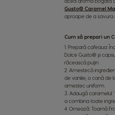
acea aromă bogată de
Gusto® Caramel Ma
aproape de a savura so
Cum să prepari un 
1. Prepară cafeaua: Î
Dolce Gusto® și caps
răcească puțin.
2. Amestecă ingredient
de vanilie, o cană de
amestec uniform.
3. Adaugă caramelul: 
a combina toate ingre
4. Ornează: Toarnă Fra