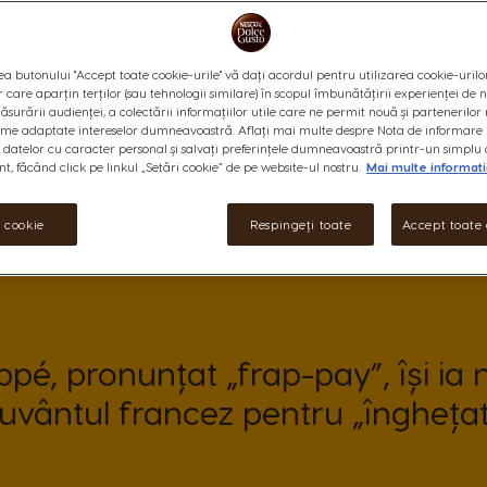
a butonului "Accept toate cookie-urile" vă dați acordul pentru utilizarea cookie-urilo
r care aparțin terților (sau tehnologii similare) în scopul îmbunătățirii experienței de
ăsurării audienței, a colectării informațiilor utile care ne permit nouă și partenerilor 
ame adaptate intereselor dumneavoastră. Aflați mai multe despre Nota de informare 
datelor cu caracter personal și salvați preferințele dumneavoastră printr-un simplu 
, făcând click pe linkul „Setări cookie” de pe website-ul nostru.
Mai multe informati
i cookie
Respingeți toate
Accept toate 
appé, pronunțat „frap-pay”, își ia
uvântul francez pentru „înghețat