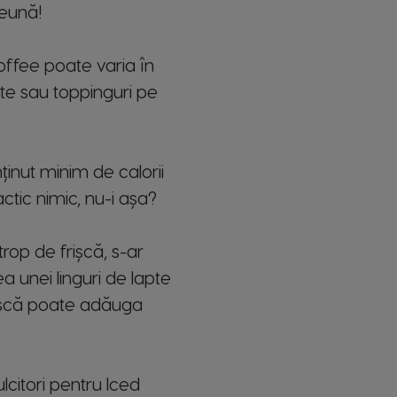
reună!
Coffee poate varia în
nte sau toppinguri pe
inut minim de calorii
ctic nimic, nu-i așa?
trop de frișcă, s-ar
 unei linguri de lapte
frișcă poate adăuga
lcitori pentru Iced