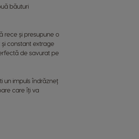
ouă băuturi
Nicaragua
Spanish
Paraguay
pă rece și presupune o
Spanish
 și constant extrage
Poland
 perfectă de savurat pe
Polish
Romania
ști un impuls îndrăzneț
Romanian
oare care îți va
Singapore
Malay
Spain
Spanish