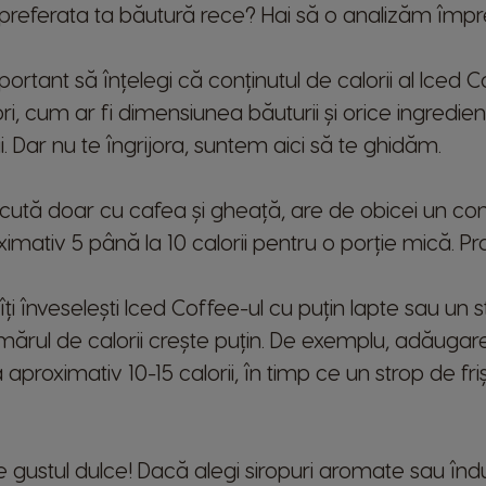
n preferata ta băutură rece? Hai să o analizăm împ
portant să înțelegi că conținutul de calorii al Iced 
ri, cum ar fi dimensiunea băuturii și orice ingredie
. Dar nu te îngrijora, suntem aici să te ghidăm.
cută doar cu cafea și gheață, are de obicei un conț
mativ 5 până la 10 calorii pentru o porție mică. Pra
i înveselești Iced Coffee-ul cu puțin lapte sau un s
rul de calorii crește puțin. De exemplu, adăugarea
aproximativ 10-15 calorii, în timp ce un strop de 
e gustul dulce! Dacă alegi siropuri aromate sau îndu