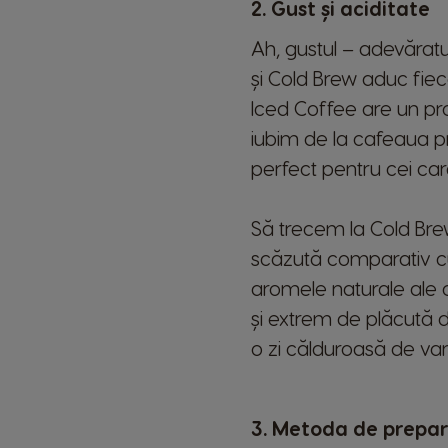
2. Gust și aciditate
Estonia
Ah, gustul – adevăratu
Estonian
și Cold Brew aduc fiec
Iced Coffee are un pro
Germany
iubim de la cafeaua pre
German
perfect pentru cei ca
Honduras
Spanish
Să trecem la Cold Brew
Hungary
scăzută comparativ cu 
Hungarian
aromele naturale ale 
și extrem de plăcută d
Japan
o zi călduroasă de var
Japanese
Lithuania
Lithuanian
3. Metoda de prepa