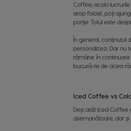
Coffee, acolo lucrurile
sirop folosit, poți aju
porție. Totul este despr
În general, conținutul 
personalizezi. Dar nu t
rămâne în continuare u
bucură-te de acea răc
Iced Coffee vs Col
Deși atât Iced Coffee câ
asemanătoare, dar și d