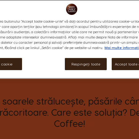
a butonului "Accept toate cookie-urile" vă dați acordul pentru utilizarea cookie-urilo
r care aparțin terților (sau tehnologii similare) în scopul îmbunătățirii experienței de
ăsurării audienței, a colectării informațiilor utile care ne permit nouă și partenerilor 
ame adaptate intereselor dumneavoastră. Aflați mai multe despre Nota de informare 
datelor cu caracter personal și salvați preferințele dumneavoastră printr-un simplu 
, făcând click pe linkul „Setări cookie” de pe website-ul nostru.
Mai multe informati
i cookie
Respingeți toate
Accept toate 
soarele strălucește, păsările cânt
răcoritoare. Care este soluția? De
Coffee!