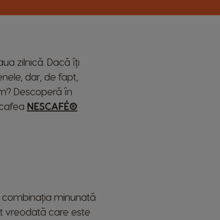
ua zilnică. Dacă îți
nele, dar, de fapt,
cum? Descoperă în
e cafea
NESCAFÉ®
te combinația minunată
bat vreodată care este