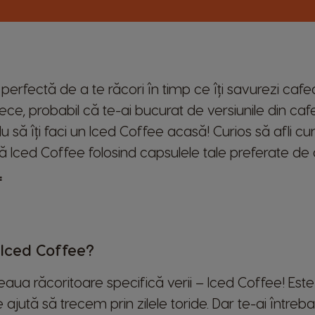
erfectă de a te răcori în timp ce îți savurezi cafea
ce, probabil că te-ai bucurat de versiunile din cafe
u să îți faci un Iced Coffee acasă! Curios să afli 
ră Iced Coffee folosind capsulele tale preferate d
.
 Iced Coffee?
aua răcoritoare specifică verii – Iced Coffee! Es
ajută să trecem prin zilele toride. Dar te-ai între