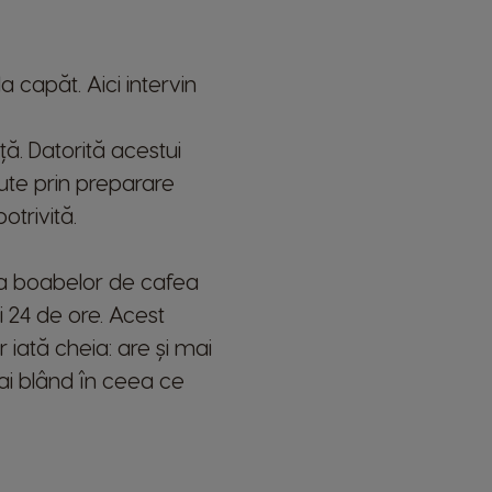
 capăt. Aici intervin
Belgium
ță. Datorită acestui
French
ute prin preparare
trivită.
Bulgaria
Bulgarian
ea boabelor de cafea
Colombia
 24 de ore. Acest
Spanish
iată cheia: are și mai
Czechia
ai blând în ceea ce
Czeck
El Salvador
Spanish