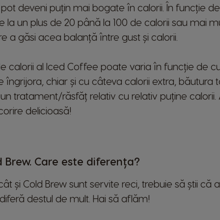
 pot deveni puțin mai bogate în calorii. În funcție de 
nge la un plus de 20 până la 100 de calorii sau mai m
e a găsi acea balanță între gust și calorii.
de calorii al Iced Coffee poate varia în funcție de 
e îngrijora, chiar și cu câteva calorii extra, băutura
n tratament/răsfăț relativ cu relativ puține calorii
orire delicioasă!
d Brew. Care este diferența?
t și Cold Brew sunt servite reci, trebuie să știi că a
iferă destul de mult. Hai să aflăm!