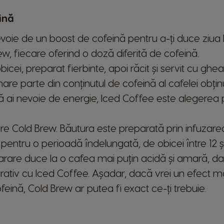
Selectează țara
ină
voie de un boost de cofeină pentru a-ți duce ziua la
ew, fiecare oferind o doză diferită de cofeină.
Austria
icei, preparat fierbinte, apoi răcit și servit cu ghea
German
re parte din conținutul de cofeină al cafelei obțin
ai nevoie de energie, Iced Coffee este alegerea po
Brazil
Portuguese
 Cold Brew. Băutura este preparată prin infuzar
Chile
entru o perioadă îndelungată, de obicei între 12 și
Spanish
are duce la o cafea mai puțin acidă și amară, dar 
Croatia
ativ cu Iced Coffee. Așadar, dacă vrei un efect m
Croatian
eină, Cold Brew ar putea fi exact ce-ți trebuie.
Ecuador
Spanish