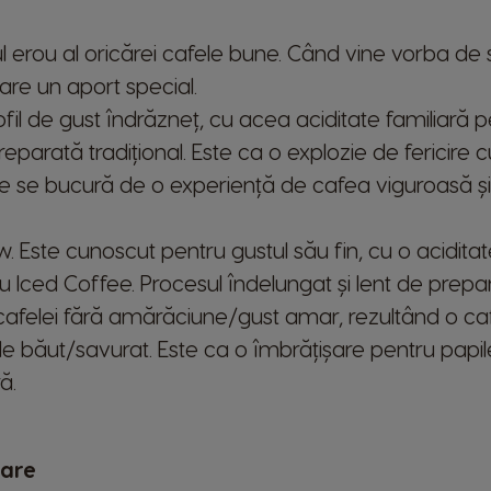
Finland
l erou al oricărei cafele bune. Când vine vorba de
Finnish
are un aport special.
fil de gust îndrăzneț, cu acea aciditate familiară p
Greece
parată tradițional. Este ca o explozie de fericire cu
Greek
re se bucură de o experiență de cafea viguroasă și
Hong Kong
English
. Este cunoscut pentru gustul său fin, cu o acidita
Indonesia
Iced Coffee. Procesul îndelungat și lent de prepara
Indonesian
cafelei fără amărăciune/gust amar, rezultând o caf
e băut/savurat. Este ca o îmbrățișare pentru papilel
Korea
ă.
Korean
Malaysia
Malay
rare