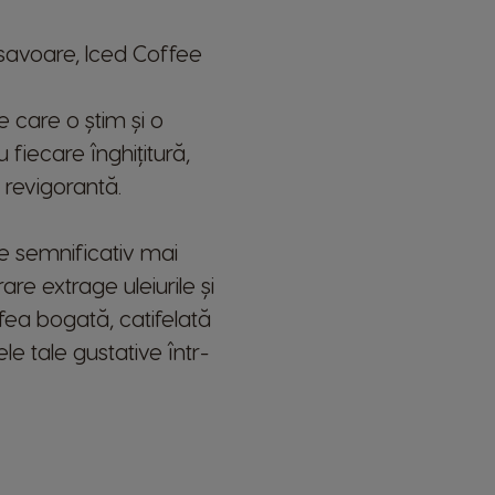
France
 savoare, Iced Coffee
French
e care o știm și o
Guatemala
 fiecare înghițitură,
Spanish
 revigorantă.
Hong Kong
Chinese
te semnificativ mai
Italy
re extrage uleiurile și
Italian
ea bogată, catifelată
e tale gustative într-
Latvia
Latvian
Malta
Maltese