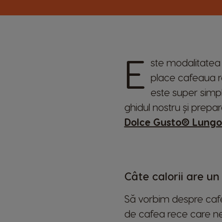
E
ste modalitatea p
place cafeaua re
este super simpl
ghidul nostru și prepa
Dolce Gusto® Lungo
Câte calorii are un
Să vorbim despre cafe
de cafea rece care ne 