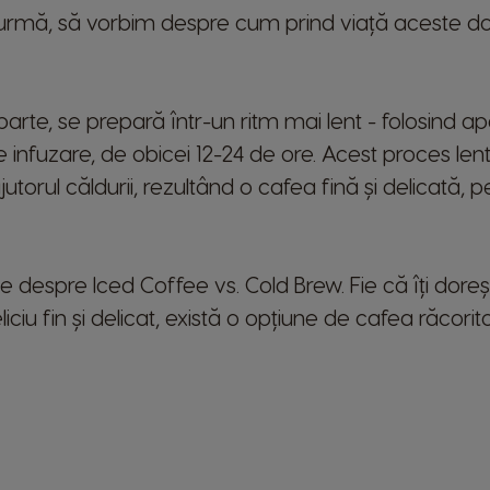
in urmă, să vorbim despre cum prind viață aceste d
Netherland
Dutch
Panama
parte, se prepară într-un ritm mai lent - folosind a
Spanish
infuzare, de obicei 12-24 de ore. Acest proces lent
Philippines
utorul căldurii, rezultând o cafea fină și delicată,
Filipino
Republic of Ireland
le despre Iced Coffee vs. Cold Brew. Fie că îți dore
English
iciu fin și delicat, există o opțiune de cafea răcorit
Serbia
Serbian
Slovenia
Slovene