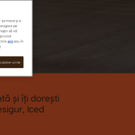
r primare și a
 navigare pe
noștri să vă
privind
click
aici
sau în
i
cookie-urile
ă și îți dorești
sigur, Iced