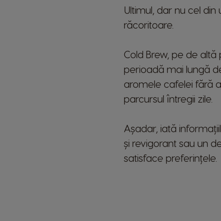
Ultimul, dar nu cel d
Mexico
răcoritoare.
Spanish
Norway
Cold Brew, pe de altă 
Norwegian
perioadă mai lungă de 
Peru
aromele cafelei fără aj
Spanish
parcursul întregii zile.
Portugal
Așadar, iată informații
Portuguese
și revigorant sau un del
Rusia
satisface preferințele.
Russian
Slovakia
Slovak