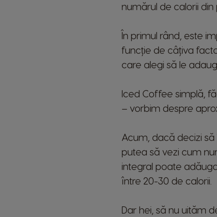
numărul de calorii di
În primul rând, este im
funcție de câțiva facto
care alegi să le adaugi
Iced Coffee simplă, fă
– vorbim despre aproxi
Acum, dacă decizi să îț
putea să vezi cum numă
integral poate adăuga 
între 20-30 de calorii.
Dar hei, să nu uităm d