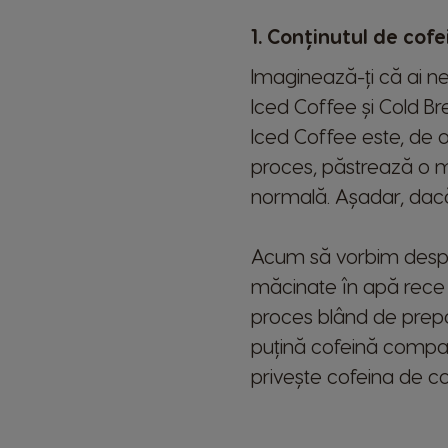
1. Conținutul de cofe
Imaginează-ți că ai ne
Iced Coffee și Cold Br
Argentina
Iced Coffee este, de ob
Spanish
proces, păstrează o ma
normală. Așadar, dacă 
Belgium
Dutch
Acum să vorbim despre
Caribbean
măcinate în apă rece p
English
proces blând de prepar
Costa Rica
puțină cofeină compar
Spanish
privește cofeina de cof
Denmark
Dannish