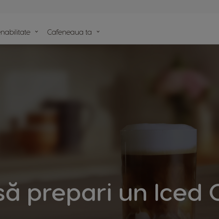
nabilitate
Cafeneaua ta
lele
e
ă prepari un Iced 