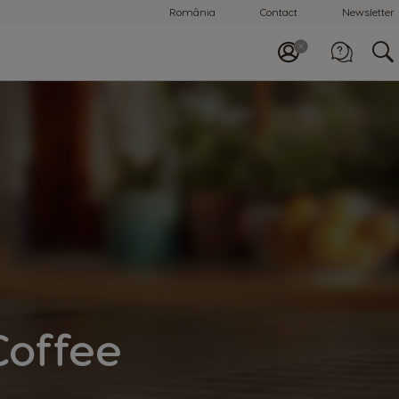
România
Contact
Newsletter
Apelează-ne
0800 863 785
Coffee