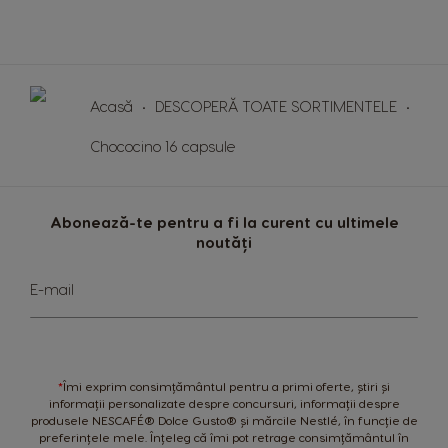
Germany
Greece
German
Greek
Guatemala
Honduras
Acasă
DESCOPERĂ TOATE SORTIMENTELE
Spanish
Spanish
Chococino 16 capsule
Hong Kong
Hong Kong
English
Chinese
Abonează-te pentru a fi la curent cu ultimele
Hungary
Indonesia
noutăți
Hungarian
Indonesian
Sign
E-mail
Up
Italy
Japan
for
Italian
Japanese
Our
Newsletter:
Korea
Latvia
*
Îmi exprim consimțământul pentru a primi oferte, știri și
Korean
Latvian
informații personalizate despre concursuri, informații despre
produsele NESCAFÉ® Dolce Gusto® și mărcile Nestlé, în funcție de
Lithuania
Malaysia
preferințele mele. Înțeleg că îmi pot retrage consimțământul în