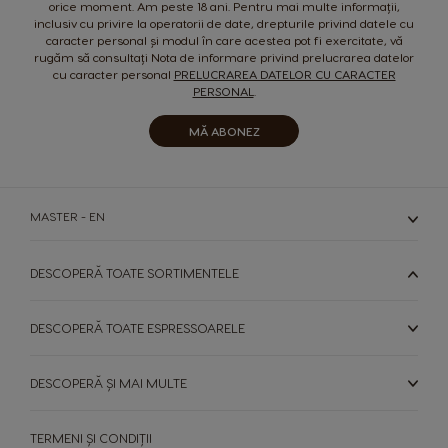
orice moment. Am peste 18 ani. Pentru mai multe informații,
Lithuanian
Malay
inclusiv cu privire la operatorii de date, drepturile privind datele cu
caracter personal și modul în care acestea pot fi exercitate, vă
Malta
Mexico
rugăm să consultați Nota de informare privind prelucrarea datelor
Maltese
Spanish
cu caracter personal
PRELUCRAREA DATELOR CU CARACTER
PERSONAL
.
Nicaragua
Netherland
MĂ ABONEZ
Spanish
Dutch
Norway
Panama
MASTER - EN
Norwegian
Spanish
Paraguay
Peru
DESCOPERĂ TOATE SORTIMENTELE
Spanish
Spanish
DESCOPERĂ TOATE ESPRESSOARELE
Philippines
Poland
Filipino
Polish
DESCOPERĂ ȘI MAI MULTE
Portugal
Republic of
Ireland
Portuguese
TERMENI ȘI CONDIȚII
English