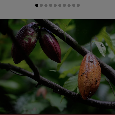
Selectează țara
Argentina
Austria
Spanish
German
Belgium
Belgium
French
Dutch