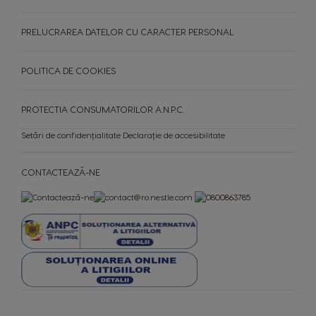
Romania
Rusia
PRELUCRAREA DATELOR CU CARACTER PERSONAL
Romanian
Russian
POLITICA DE COOKIES
Serbia
Singapore
Serbian
Malay
PROTECTIA CONSUMATORILOR A.N.P.C.
Slovakia
Slovenia
Slovak
Slovene
Setări de confidențialitate
Declarație de accesibilitate
Spain
Sweden
CONTACTEAZĂ-NE
Spanish
Swedish
Switzerland
Switzerland
German
French
Taiwan
Taiwan
English
Taiwanese