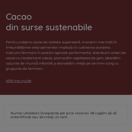
Brazil
Bulgaria
Portuguese
Bulgarian
Cacao
Caribbean
Chile
din surse sustenabile
English
Spanish
Pentru a obține cacao de calitate superioară, investim mai întâi în
Colombia
Costa Rica
îmbunătățirea vieții oamenilor implicați în cultivarea acesteia.
Spanish
Spanish
Instruim fermierii în practici agricole performante, distribuim arbori de
cacao cu randament ridicat, promovăm egalitatea de gen, abordăm
Croatia
Czechia
cazurile de muncă infantilă și dezvoltăm relații pe termen lung cu
grupurile de fermieri.
Croatian
Czeck
Află mai multe
Denmark
Ecuador
Dannish
Spanish
El Salvador
Estonia
Spanish
Estonian
Numai utilizatorii înregistrați pot scrie recenzii. Vă rugăm
să vă
autentificați
sau
să creați un cont
.
Finland
France
Finnish
French