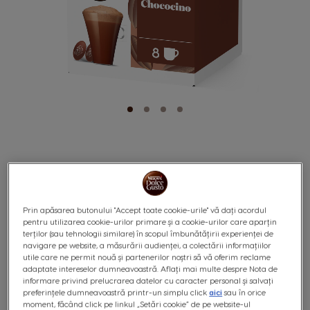
CHOCOCINO 16
Skip
to
Prin apăsarea butonului "Accept toate cookie-urile" vă dați acordul
the
pentru utilizarea cookie-urilor primare și a cookie-urilor care aparțin
CAPSULE
beginning
terților (sau tehnologii similare) în scopul îmbunătățirii experienței de
of
navigare pe website, a măsurării audienței, a colectării informațiilor
the
utile care ne permit nouă și partenerilor noștri să vă oferim reclame
images
adaptate intereselor dumneavoastră. Aflați mai multe despre Nota de
gallery
informare privind prelucrarea datelor cu caracter personal și salvați
preferințele dumneavoastră printr-un simplu click
aici
sau în orice
moment, făcând click pe linkul „Setări cookie” de pe website-ul
0
%