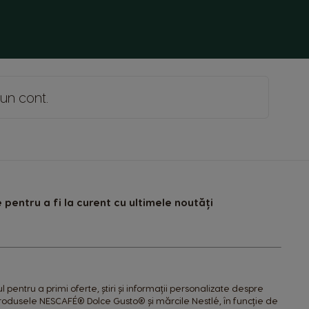
Hong Kong
Chinese
Italy
Italian
 un cont
.
Latvia
Latvian
Malta
Maltese
pentru a fi la curent cu ultimele noutăți
Nicaragua
Spanish
Paraguay
Spanish
pentru a primi oferte, știri și informații personalizate despre
produsele NESCAFÉ® Dolce Gusto® și mărcile Nestlé, în funcție de