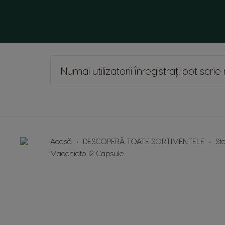
Honduras
Spanish
Hungary
Hungarian
Numai utilizatorii înregistrați pot scr
Japan
Japanese
Lithuania
Lithuanian
Acasă
DESCOPERĂ TOATE SORTIMENTELE
St
Macchiato 12 Capsule
Mexico
Spanish
Norway
Norwegian