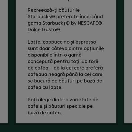
Recreează-ți băuturile
Brazil
Starbucks® preferate încercând
Portuguese
gama Starbucks® by NESCAFÉ®
Dolce Gusto®.
Chile
Spanish
Latte, cappuccino și espresso
sunt doar câteva dintre opțiunile
Croatia
disponibile într-o gamă
Croatian
concepută pentru toți iubitorii
de cafea – de la cei care preferă
cafeaua neagră până la cei care
Ecuador
se bucură de băuturi pe bază de
Spanish
cafea cu lapte.
Finland
Poți alege dintr-o varietate de
Finnish
cafele și băuturi speciale pe
bază de cafea.
Greece
Greek