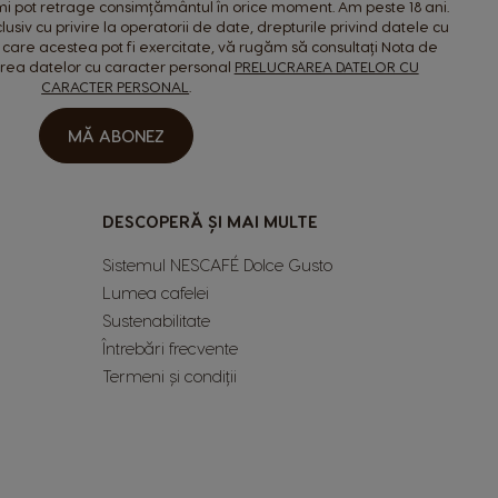
Poland
îmi pot retrage consimțământul în orice moment. Am peste 18 ani.
lusiv cu privire la operatorii de date, drepturile privind datele cu
Polish
 care acestea pot fi exercitate, vă rugăm să consultați Nota de
area datelor cu caracter personal
PRELUCRAREA DATELOR CU
Romania
CARACTER PERSONAL
.
Romanian
MĂ ABONEZ
Singapore
Malay
DESCOPERĂ ȘI MAI MULTE
Spain
Sistemul NESCAFÉ Dolce Gusto
Spanish
Lumea cafelei
Sustenabilitate
Switzerland
Întrebări frecvente
French
Termeni și condiții
Thailand
English
Uae