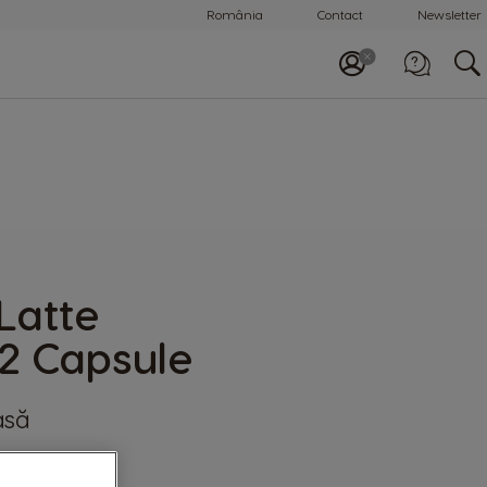
România
Contact
Newsletter
Apelează-ne
0800 863 785
Latte
2 Capsule
asă