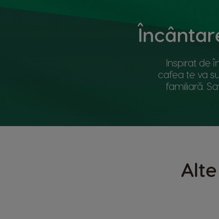
Încântar
Inspirat de 
cafea te va su
familiară. S
Alte