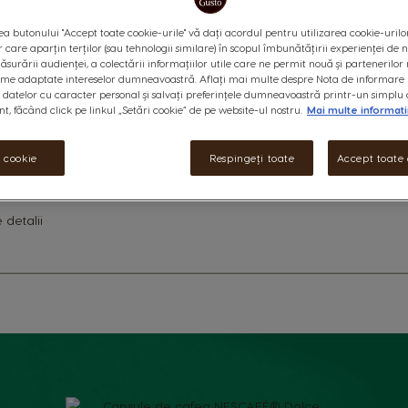
0
%
of
a butonului "Accept toate cookie-urile" vă dați acordul pentru utilizarea cookie-urilo
capsule:
x6
capsule
x6
capsule
100
r care aparțin terților (sau tehnologii similare) în scopul îmbunătățirii experienței de
icon
icon
ăsurării audienței, a colectării informațiilor utile care ne permit nouă și partenerilor 
ame adaptate intereselor dumneavoastră. Aflați mai multe despre Nota de informare 
Descoperă STARBUCKS® Latte Ma
datelor cu caracter personal și salvați preferințele dumneavoastră printr-un simplu 
, făcând click pe linkul „Setări cookie” de pe website-ul nostru.
Mai multe informati
aromă bogată, creat dintr-un a
conturat cu o spumă generoas
Dolce Gusto®.
i cookie
Respingeți toate
Accept toate 
Află ingredientele
 detalii