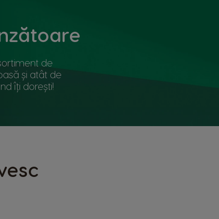
inzătoare
 sortiment de
oasă și atât de
 îți dorești!
ivesc