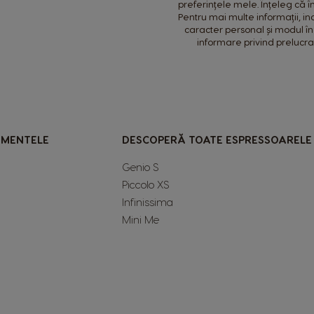
Philippines
preferințele mele. Înțeleg că 
Pentru mai multe informații, inc
Filipino
caracter personal și modul în
informare privind prelucr
Republic of Ireland
English
Serbia
Serbian
IMENTELE
DESCOPERĂ TOATE ESPRESSOARELE
Slovenia
Genio S
Slovene
Piccolo XS
Infinissima
Switzerland
Mini Me
German
Taiwan
Taiwanese
Turkey