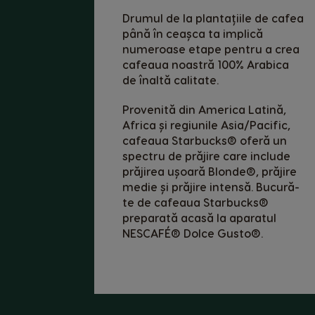
Drumul de la plantațiile de cafea
Belgium
până în ceașca ta implică
Dutch
numeroase etape pentru a crea
cafeaua noastră 100% Arabica
Caribbean
de înaltă calitate.
English
Provenită din America Latină,
Africa și regiunile Asia/Pacific,
Costa Rica
cafeaua Starbucks® oferă un
Spanish
spectru de prăjire care include
prăjirea ușoară Blonde®, prăjire
Denmark
medie și prăjire intensă. Bucură-
Dannish
te de cafeaua Starbucks®
preparată acasă la aparatul
Estonia
NESCAFÉ® Dolce Gusto®.
Estonian
Germany
German