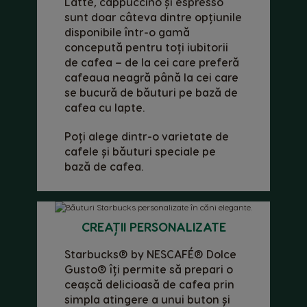
Latte, cappuccino și espresso
sunt doar câteva dintre opțiunile
Belgium
Belgium
disponibile într-o gamă
French
Dutch
concepută pentru toți iubitorii
de cafea – de la cei care preferă
Brazil
Bulgaria
cafeaua neagră până la cei care
Portuguese
Bulgarian
se bucură de băuturi pe bază de
cafea cu lapte.
Caribbean
Chile
English
Spanish
Poți alege dintr-o varietate de
cafele și băuturi speciale pe
Colombia
Costa Rica
bază de cafea.
Spanish
Spanish
Croatia
Czechia
Croatian
Czeck
CREAȚII PERSONALIZATE
Starbucks® by NESCAFÉ® Dolce
Denmark
Ecuador
Dannish
Spanish
Gusto® îți permite să prepari o
ceașcă delicioasă de cafea prin
simpla atingere a unui buton și
El Salvador
Estonia