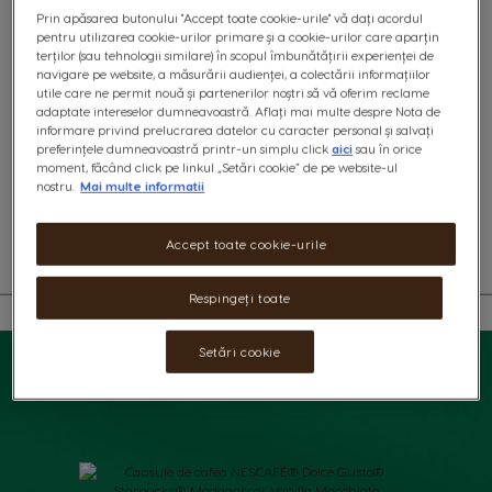
Prin apăsarea butonului "Accept toate cookie-urile" vă dați acordul
pentru utilizarea cookie-urilor primare și a cookie-urilor care aparțin
terților (sau tehnologii similare) în scopul îmbunătățirii experienței de
0
%
navigare pe website, a măsurării audienței, a colectării informațiilor
of
capsule:
x6
capsule
x6
capsule
utile care ne permit nouă și partenerilor noștri să vă oferim reclame
100
adaptate intereselor dumneavoastră. Aflați mai multe despre Nota de
icon
icon
informare privind prelucrarea datelor cu caracter personal și salvați
preferințele dumneavoastră printr-un simplu click
aici
sau în orice
Un amestec bogat de cafea Starbucks® Blonde Roast din America Latină
moment, făcând click pe linkul „Setări cookie” de pe website-ul
și lapte catifelat alături de aroma surprinzătoare a vaniliei de
nostru.
Mai multe informatii
Madagascar.
Află ingredientele
Accept toate cookie-urile
Respingeți toate
Setări cookie