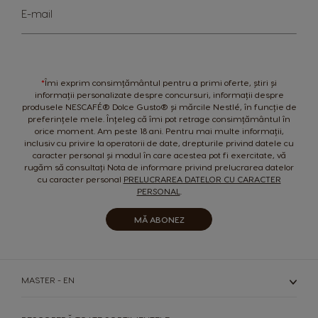
Sign
E-mail
Up
for
Portugal
Republic of
Ireland
Our
Portuguese
Newsletter:
English
*
Îmi exprim consimțământul pentru a primi oferte, știri și
Romania
Rusia
informații personalizate despre concursuri, informații despre
Romanian
Russian
produsele NESCAFÉ® Dolce Gusto® și mărcile Nestlé, în funcție de
preferințele mele. Înțeleg că îmi pot retrage consimțământul în
orice moment. Am peste 18 ani. Pentru mai multe informații,
Serbia
Singapore
inclusiv cu privire la operatorii de date, drepturile privind datele cu
Serbian
Malay
caracter personal și modul în care acestea pot fi exercitate, vă
rugăm să consultați Nota de informare privind prelucrarea datelor
cu caracter personal
PRELUCRAREA DATELOR CU CARACTER
Slovakia
Slovenia
PERSONAL
.
Slovak
Slovene
MĂ ABONEZ
Spain
Sweden
Spanish
Swedish
MASTER - EN
Switzerland
Switzerland
German
French