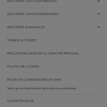
DESCOPERĂ TOATE SORTIMENTELE
Taiwan
Taiwan
English
Taiwanese
DESCOPERĂ TOATE ESPRESSOARELE
Thailand
Thailand
DESCOPERĂ ȘI MAI MULTE
English
Thai
Turkey
Uae
TERMENI ȘI CONDIȚII
Turkish
English
PRELUCRAREA DATELOR CU CARACTER PERSONAL
Uae
Ukraine
Arabic
Ukranian
POLITICA DE COOKIES
Uruguay
United Kingdom
Spanish
English
PROTECTIA CONSUMATORILOR A.N.P.C.
Setări de confidențialitate
Declarație de accesibilitate
Venezuela
Spanish
CONTACTEAZĂ-NE