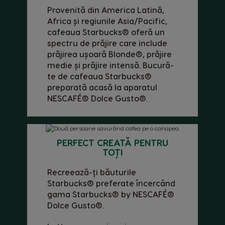
Provenită din America Latină,
Africa și regiunile Asia/Pacific,
cafeaua Starbucks® oferă un
spectru de prăjire care include
prăjirea ușoară Blonde®, prăjire
medie și prăjire intensă. Bucură-
te de cafeaua Starbucks®
preparată acasă la aparatul
NESCAFÉ® Dolce Gusto®.
PERFECT CREATĂ PENTRU
TOȚI
Selectează țara
Recreează-ți băuturile
Starbucks® preferate încercând
gama Starbucks® by NESCAFÉ®
Dolce Gusto®.
Argentina
Austria
Spanish
German