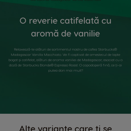
O reverie catifelată cu
aromă de vanilie
Relaxează-te alături de sortimentul nostru de cafea Starbucks®
Madagascar Vanilla Macchiato. Vei fi captivat de amestecul de lapte
bogat și catifelat, alături de aroma vaniliei de Madagascar, asociat cu o
doză de Starbucks Blonde® Espresso Roast. O capodoperă fină, ce ți-ai
putea dori mai mult?
Alte variante care ți se