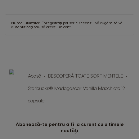
Korea
Latvia
Korean
Latvian
Numai utilizatorii înregistrați pot scrie recenzii. Vă rugăm
să vă
Lithuania
Malaysia
autentificați
sau
să creați un cont
.
Lithuanian
Malay
Malta
Mexico
Maltese
Spanish
Nicaragua
Netherland
Spanish
Dutch
Acasă
DESCOPERĂ TOATE SORTIMENTELE
Starbucks® Madagascar Vanilla Macchiato 12
Norway
Panama
Norwegian
Spanish
capsule
Paraguay
Peru
Spanish
Spanish
Abonează-te pentru a fi la curent cu ultimele
noutăți
Philippines
Poland
Filipino
Polish