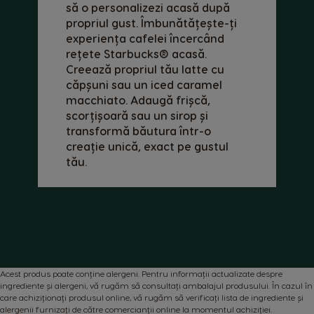
să o personalizezi acasă după
Spanish
Estonian
propriul gust. Îmbunătățește-ți
experiența cafelei încercând
Finland
France
rețete Starbucks® acasă.
Finnish
French
Creează propriul tău latte cu
căpșuni sau un iced caramel
Germany
Greece
macchiato. Adaugă frișcă,
German
Greek
scorțișoară sau un sirop și
transformă băutura într-o
Guatemala
Honduras
creație unică, exact pe gustul
Spanish
Spanish
tău.
Hong Kong
Hong Kong
English
Chinese
Hungary
Indonesia
Hungarian
Indonesian
Italy
Japan
Acest produs poate conține alergeni. Pentru informații actualizate despre
ingrediente și alergeni, vă rugăm să consultați ambalajul produsului. În cazul în
Italian
Japanese
care achiziționați produsul online, vă rugăm să verificați lista de ingrediente și
alergenii furnizați de către comercianții online la momentul achiziției.