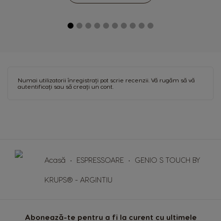
Spanish
Spanish
Hong Kong
Hong Kong
English
Chinese
Hungary
Indonesia
Hungarian
Indonesian
Numai utilizatorii înregistrați pot scrie recenzii. Vă rugăm
să vă
autentificați
sau
să creați un cont
.
Italy
Japan
Italian
Japanese
Korea
Latvia
Korean
Latvian
Lithuania
Malaysia
Acasă
ESPRESSOARE
GENIO S TOUCH BY
Lithuanian
Malay
KRUPS® - ARGINTIU
Malta
Mexico
Maltese
Spanish
Abonează-te pentru a fi la curent cu ultimele