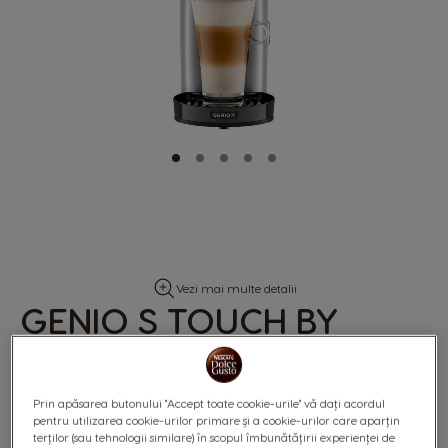
Skip
Vezi mai multe detalii
to
GENIO S TOUCH BY
the
beginning
®
KRUPS
- ARGINTIU
of
the
images
gallery
Prin apăsarea butonului "Accept toate cookie-urile" vă dați acordul
pentru utilizarea cookie-urilor primare și a cookie-urilor care aparțin
terților (sau tehnologii similare) în scopul îmbunătățirii experienței de