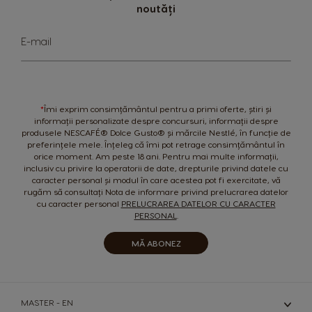
Nicaragua
noutăți
Netherland
Spanish
Dutch
Sign
E-mail
Up
for
Norway
Panama
Our
Norwegian
Spanish
Newsletter:
Paraguay
Peru
*
Îmi exprim consimțământul pentru a primi oferte, știri și
informații personalizate despre concursuri, informații despre
Spanish
Spanish
produsele NESCAFÉ® Dolce Gusto® și mărcile Nestlé, în funcție de
preferințele mele. Înțeleg că îmi pot retrage consimțământul în
Philippines
Poland
orice moment. Am peste 18 ani. Pentru mai multe informații,
inclusiv cu privire la operatorii de date, drepturile privind datele cu
Filipino
Polish
caracter personal și modul în care acestea pot fi exercitate, vă
rugăm să consultați Nota de informare privind prelucrarea datelor
Portugal
Republic of
cu caracter personal
PRELUCRAREA DATELOR CU CARACTER
Ireland
PERSONAL
.
Portuguese
English
MĂ ABONEZ
Romania
Rusia
Romanian
Russian
MASTER - EN
Serbia
Singapore