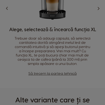
Cod produs
Denumirea si adresa producătorului
Alege, selectează & încearcă funcția XL
Selectează țara
Informații de siguranță
Trebuie doar să adaugi capsula, să selectezi
cantitatea dorită atingând inelul led de
comandă intuitivă și să apeși butonul pentru
Argentina
Austria
a începe prepararea. Vrei mai mult? Cu
Spanish
German
funcția XL, te poți bucura chiar mai mult de
ceașca ta de cafea (până la 300 ml) prin
simpla apăsare a unui buton.
Belgium
Belgium
French
Dutch
Să trecem la partea tehnică
Brazil
Bulgaria
Portuguese
Bulgarian
Caribbean
Chile
Alte variante care ți se
English
Spanish