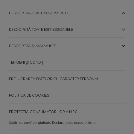
Serbian
Malay
DESCOPERĂ TOATE SORTIMENTELE
Slovakia
Slovenia
Slovak
Slovene
DESCOPERĂ TOATE ESPRESSOARELE
Spain
Sweden
Spanish
Swedish
DESCOPERĂ ȘI MAI MULTE
Switzerland
Switzerland
TERMENI ȘI CONDIȚII
German
French
PRELUCRAREA DATELOR CU CARACTER PERSONAL
Taiwan
Taiwan
English
Taiwanese
POLITICA DE COOKIES
Thailand
Thailand
English
Thai
PROTECTIA CONSUMATORILOR A.N.P.C.
Turkey
Uae
Setări de confidențialitate
Declarație de accesibilitate
Turkish
English