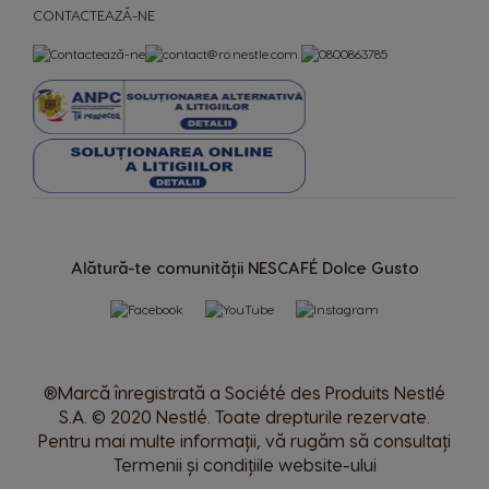
CONTACTEAZĂ-NE
Uae
Ukraine
Arabic
Ukranian
Uruguay
United Kingdom
Spanish
English
Venezuela
Spanish
Alătură-te comunității NESCAFÉ Dolce Gusto
®Marcă înregistrată a Société des Produits Nestlé
S.A. © 2020 Nestlé. Toate drepturile rezervate.
Pentru mai multe informații, vă rugăm să consultați
Termenii și condițiile website-ului