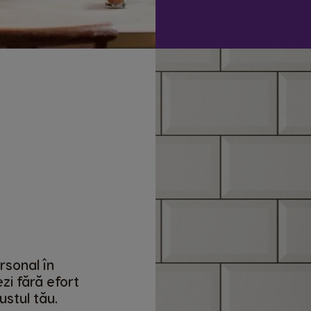
rsonal în
zi fără efort
stul tău.