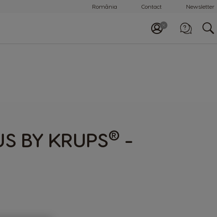
România
Contact
Newsletter
Apelează-ne
0800 863 785
®
US BY KRUPS
-