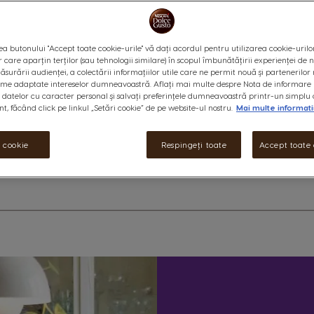
of
100
Genio S Plus nu este doar elega
pentru a pregăti cu ușurință o 
a butonului "Accept toate cookie-urile" vă dați acordul pentru utilizarea cookie-urilo
exact pe gustul tău. Este disponi
r care aparțin terților (sau tehnologii similare) în scopul îmbunătățirii experienței de
ăsurării audienței, a colectării informațiilor utile care ne permit nouă și partenerilor 
Informații suplimentare
ame adaptate intereselor dumneavoastră. Aflați mai multe despre Nota de informare 
datelor cu caracter personal și salvați preferințele dumneavoastră printr-un simplu 
, făcând click pe linkul „Setări cookie” de pe website-ul nostru.
Mai multe informati
i cookie
Respingeți toate
Accept toate 
 detalii