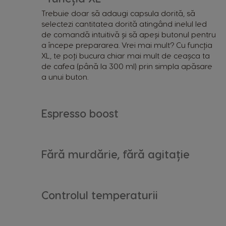
Trebuie doar să adaugi capsula dorită, să
selectezi cantitatea dorită atingând inelul led
de comandă intuitivă și să apeși butonul pentru
a începe prepararea. Vrei mai mult? Cu funcția
XL, te poți bucura chiar mai mult de ceașca ta
Argentina
de cafea (până la 300 ml) prin simpla apăsare
a unui buton.
Spanish
Belgium
Espresso boost
Dutch
Caribbean
English
Fără murdărie, fără agitație
Costa Rica
Spanish
Controlul temperaturii
Denmark
Dannish