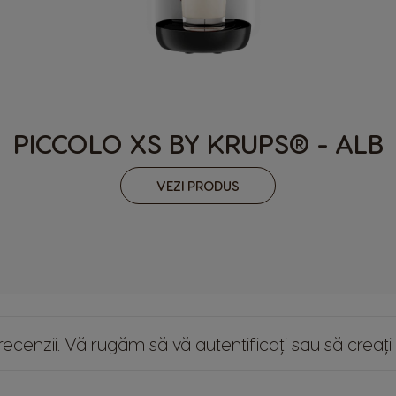
Netherland
Dutch
Panama
Spanish
PICCOLO XS BY KRUPS® - ALB
Philippines
Filipino
VEZI PRODUS
Republic of Ireland
English
Serbia
Serbian
Slovenia
ie recenzii. Vă rugăm
să vă autentificați
sau
să creați
Slovene