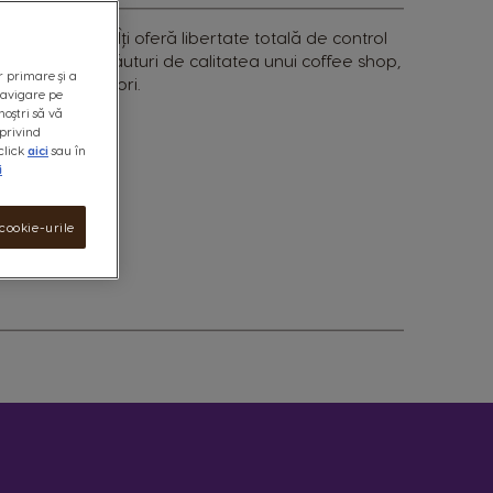
nt și modern. Îți oferă libertate totală de control
varietate de băuturi de calitatea unui coffee shop,
r primare și a
bil în două culori.
 navigare pe
noștri să vă
privind
click
aici
sau în
i
cookie-urile