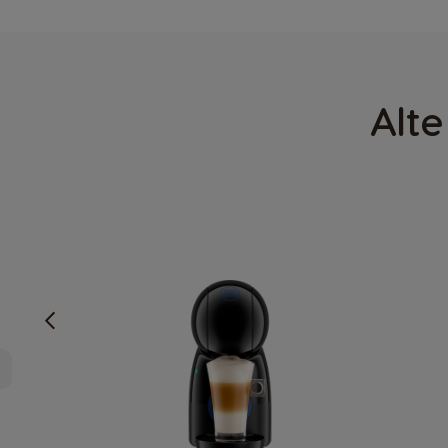
Estonia
Estonian
Alte
Germany
German
Honduras
Spanish
Hungary
Hungarian
Japan
Japanese
Lithuania
Lithuanian