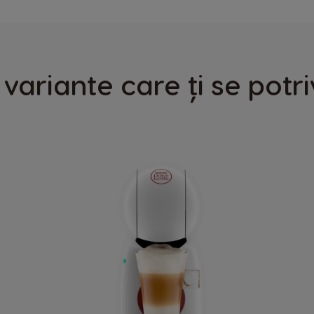
Finland
Finnish
 variante care ți se potr
Greece
Greek
Hong Kong
English
Indonesia
Indonesian
Korea
Korean
Malaysia
Malay