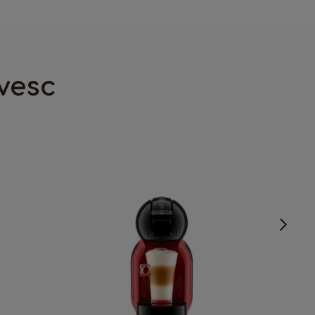
France
French
ivesc
Guatemala
Spanish
Hong Kong
Chinese
Italy
Italian
Latvia
Latvian
Malta
Maltese