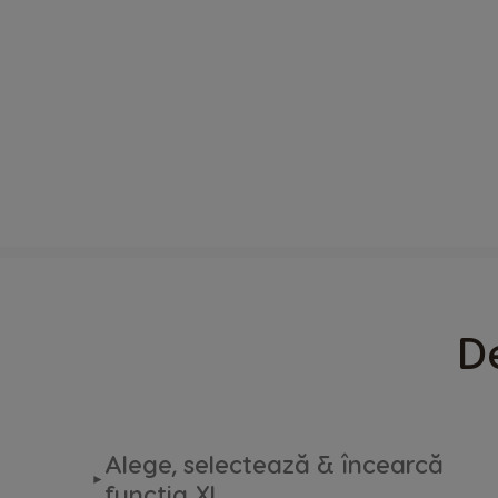
Cod produs
D
Denumirea si adresa producătoru
Informații de siguranță
Alege, selectează & încearcă
►
funcția XL