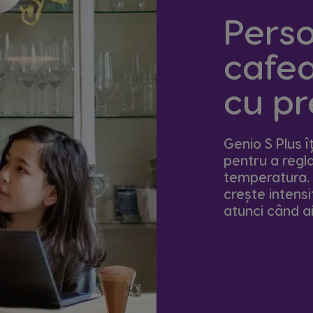
Perso
cafe
cu pr
Genio S Plus î
pentru a regla
temperatura. Ș
crește intens
atunci când a