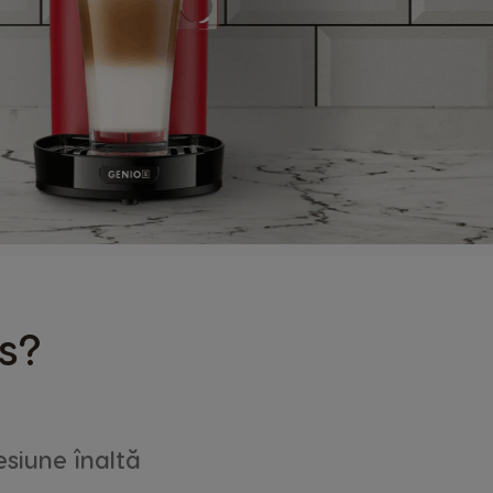
s?
esiune înaltă