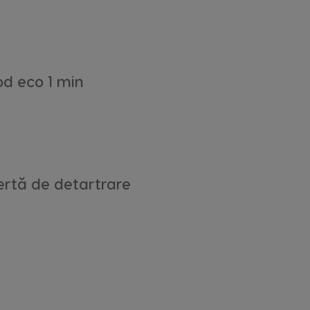
d eco 1 min
Belgium
French
Bulgaria
Bulgarian
ertă de detartrare
Colombia
Spanish
Czechia
Czeck
El Salvador
Spanish