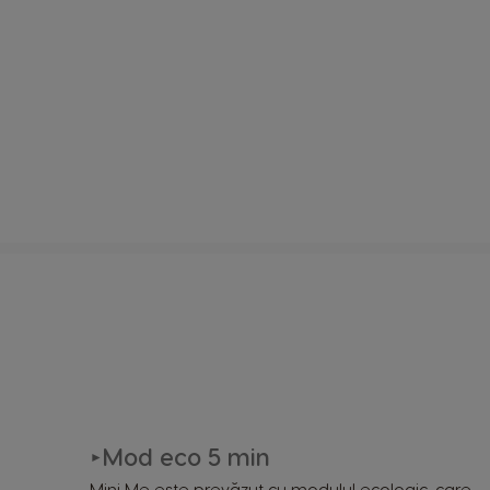
Cod produs
Denumirea si adresa producătoru
Informații de siguranță
Mod eco 5 min
►
Mini Me este prevăzut cu modulul ecologic, care