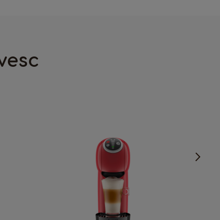
France
French
ivesc
Guatemala
Spanish
Hong Kong
Chinese
Italy
Italian
Latvia
Latvian
Malta
Maltese