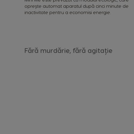
oprește automat aparatul după cinci minute de
inactivitate pentru a economisi energie.
Argentina
Spanish
Fără murdărie, fără agitație
Belgium
Dutch
Caribbean
English
Costa Rica
Spanish
Denmark
Dannish