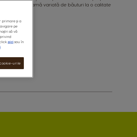
riei locuințe o gamă variată de băuturi la o calitate
r primare și a
 navigare pe
noștri să vă
privind
click
aici
sau în
i
cookie-urile