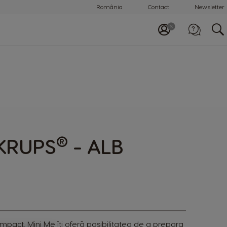
România
Contact
Newsletter
Apelează-ne
0800 863 785
®
 KRUPS
- ALB
ompact, Mini Me îți oferă posibilitatea de a prepara