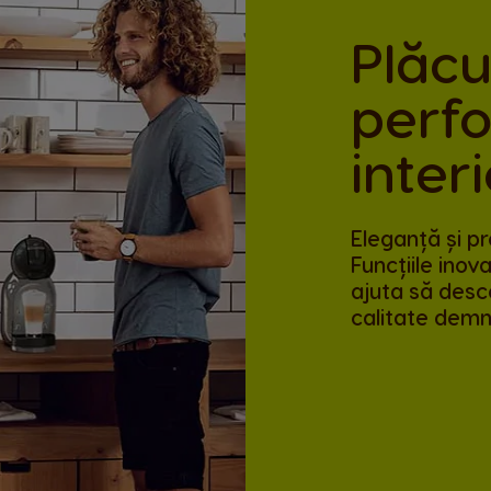
Plăcu
perf
inter
Eleganță și pr
Funcțiile inov
ajuta să desc
calitate demn