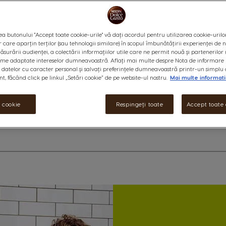
cu ușurință și în confortul prop
demnă de un coffee shop.
Informații suplimentare
a butonului "Accept toate cookie-urile" vă dați acordul pentru utilizarea cookie-urilo
r care aparțin terților (sau tehnologii similare) în scopul îmbunătățirii experienței de
ăsurării audienței, a colectării informațiilor utile care ne permit nouă și partenerilor 
ame adaptate intereselor dumneavoastră. Aflați mai multe despre Nota de informare 
datelor cu caracter personal și salvați preferințele dumneavoastră printr-un simplu 
, făcând click pe linkul „Setări cookie” de pe website-ul nostru.
Mai multe informati
i cookie
Respingeți toate
Accept toate 
 detalii