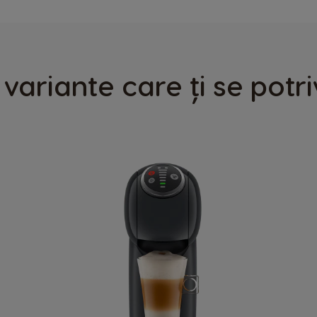
Finland
Finnish
 variante care ți se potr
Greece
Greek
Hong Kong
English
Indonesia
Indonesian
Korea
Korean
Malaysia
Malay