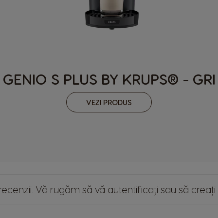
Netherland
Dutch
Panama
Spanish
GENIO S PLUS BY KRUPS® - GRI
Philippines
Filipino
VEZI PRODUS
Republic of Ireland
English
Serbia
Serbian
Slovenia
ie recenzii. Vă rugăm
să vă autentificați
sau
să creați
Slovene