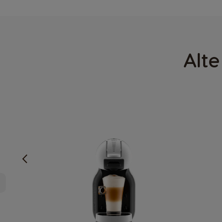
Estonia
Estonian
Alte
Germany
German
Honduras
Spanish
Hungary
Hungarian
Japan
Japanese
Lithuania
Lithuanian