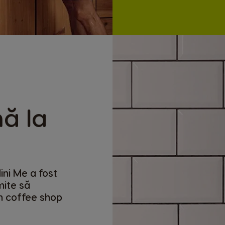
ă la
e
ini Me a fost
mite să
n coffee shop