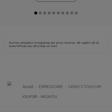
Spanish
Spanish
Hong Kong
Hong Kong
English
Chinese
Hungary
Indonesia
Hungarian
Indonesian
Numai utilizatorii înregistrați pot scrie recenzii. Vă rugăm
să vă
autentificați
sau
să creați un cont
.
Italy
Japan
Italian
Japanese
Korea
Latvia
Korean
Latvian
Lithuania
Malaysia
Acasă
ESPRESSOARE
GENIO S TOUCH BY
Lithuanian
Malay
KRUPS® - ARGINTIU
Malta
Mexico
Maltese
Spanish