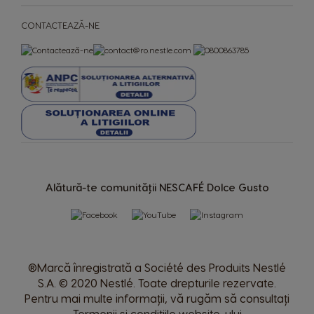
Uae
Ukraine
CONTACTEAZĂ-NE
Arabic
Ukranian
Uruguay
United Kingdom
Spanish
English
Venezuela
Spanish
Alătură-te comunității NESCAFÉ Dolce Gusto
®Marcă înregistrată a Société des Produits Nestlé
S.A. © 2020 Nestlé. Toate drepturile rezervate.
Pentru mai multe informații, vă rugăm să consultați
Termenii și condițiile website-ului