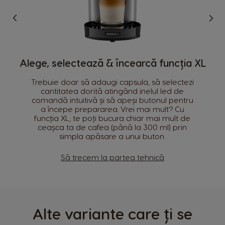
Cod produs
Denumirea si adresa producătorului
Alege, selectează & încearcă funcția XL
Selectează țara
Trebuie doar să adaugi capsula, să selectezi
Informații de siguranță
cantitatea dorită atingând inelul led de
comandă intuitivă și să apeși butonul pentru
a începe prepararea. Vrei mai mult? Cu
Argentina
Austria
funcția XL, te poți bucura chiar mai mult de
Spanish
German
ceașca ta de cafea (până la 300 ml) prin
simpla apăsare a unui buton.
Belgium
Belgium
French
Dutch
Să trecem la partea tehnică
Brazil
Bulgaria
Portuguese
Bulgarian
Alte variante care ți se
Caribbean
Chile
English
Spanish