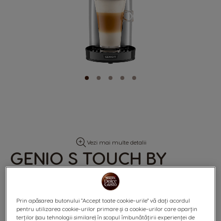
Skip
Vezi mai multe detalii
to
GENIO S TOUCH BY
the
beginning
®
KRUPS
- ARGINTIU
of
the
images
gallery
Prin apăsarea butonului "Accept toate cookie-urile" vă dați acordul
pentru utilizarea cookie-urilor primare și a cookie-urilor care aparțin
terților (sau tehnologii similare) în scopul îmbunătățirii experienței de