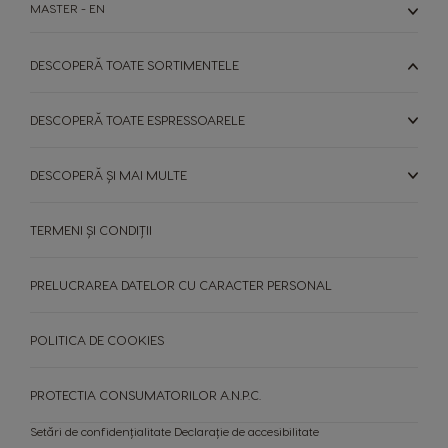
MASTER - EN
Serbian
Malay
DESCOPERĂ TOATE SORTIMENTELE
Slovakia
Slovenia
Slovak
Slovene
DESCOPERĂ TOATE ESPRESSOARELE
Spain
Sweden
Spanish
Swedish
DESCOPERĂ ȘI MAI MULTE
Switzerland
Switzerland
German
French
TERMENI ȘI CONDIȚII
Taiwan
Taiwan
PRELUCRAREA DATELOR CU CARACTER PERSONAL
English
Taiwanese
POLITICA DE COOKIES
Thailand
Thailand
English
Thai
PROTECTIA CONSUMATORILOR A.N.P.C.
Turkey
Uae
Setări de confidențialitate
Declarație de accesibilitate
Turkish
English