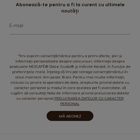
Abonează-te pentru a fi la curent cu ultimele
Nicaragua
Netherland
noutăți
Spanish
Dutch
Sign
E-mail
Up
Norway
Panama
for
Norwegian
Spanish
Our
Newsletter:
Paraguay
Peru
*
Îmi exprim consimțământul pentru a primi oferte, știri și
Spanish
Spanish
informații personalizate despre concursuri, informații despre
produsele NESCAFÉ® Dolce Gusto® și mărcile Nestlé, în funcție de
preferințele mele. Înțeleg că îmi pot retrage consimțământul în
Philippines
Poland
orice moment. Am peste 18 ani. Pentru mai multe informații,
Filipino
Polish
inclusiv cu privire la operatorii de date, drepturile privind datele cu
caracter personal și modul în care acestea pot fi exercitate, vă
rugăm să consultați Nota de informare privind prelucrarea datelor
Portugal
Republic of
Ireland
cu caracter personal
PRELUCRAREA DATELOR CU CARACTER
Portuguese
PERSONAL
.
English
MĂ ABONEZ
Romania
Rusia
Romanian
Russian
Serbia
Singapore