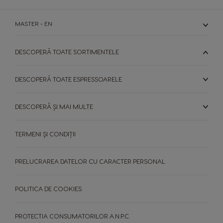
Serbia
Singapore
Serbian
Malay
MASTER - EN
Slovakia
Slovenia
DESCOPERĂ TOATE SORTIMENTELE
Slovak
Slovene
Spain
Sweden
DESCOPERĂ TOATE ESPRESSOARELE
Spanish
Swedish
DESCOPERĂ ȘI MAI MULTE
Switzerland
Switzerland
German
French
TERMENI ȘI CONDIȚII
Taiwan
Taiwan
English
Taiwanese
PRELUCRAREA DATELOR CU CARACTER PERSONAL
Thailand
Thailand
POLITICA DE COOKIES
English
Thai
PROTECTIA CONSUMATORILOR A.N.P.C.
Turkey
Uae