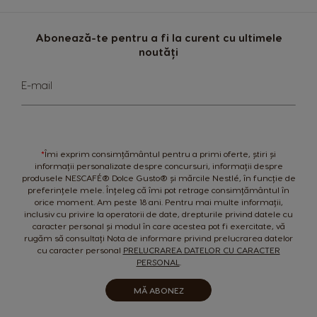
Nicaragua
Netherland
Abonează-te pentru a fi la curent cu ultimele
Spanish
Dutch
noutăți
Sign
Norway
Panama
E-mail
Up
Norwegian
Spanish
for
Our
Newsletter:
Paraguay
Peru
Spanish
Spanish
*
Îmi exprim consimțământul pentru a primi oferte, știri și
informații personalizate despre concursuri, informații despre
produsele NESCAFÉ® Dolce Gusto® și mărcile Nestlé, în funcție de
Philippines
Poland
preferințele mele. Înțeleg că îmi pot retrage consimțământul în
Filipino
Polish
orice moment. Am peste 18 ani. Pentru mai multe informații,
inclusiv cu privire la operatorii de date, drepturile privind datele cu
Portugal
Republic of
caracter personal și modul în care acestea pot fi exercitate, vă
Ireland
rugăm să consultați Nota de informare privind prelucrarea datelor
Portuguese
cu caracter personal
PRELUCRAREA DATELOR CU CARACTER
English
PERSONAL
.
Romania
Rusia
MĂ ABONEZ
Romanian
Russian