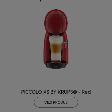
English
Spanish
Colombia
Costa Rica
Spanish
Spanish
Croatia
Czechia
Croatian
Czeck
Denmark
Ecuador
Dannish
Spanish
El Salvador
Estonia
Spanish
Estonian
Finland
France
Finnish
French
PICCOLO XS BY KRUPS® - Red
Germany
Greece
VEZI PRODUS
German
Greek