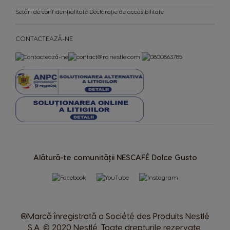
Turkish
English
Setări de confidențialitate
Declarație de accesibilitate
Uae
Ukraine
CONTACTEAZĂ-NE
Arabic
Ukranian
Uruguay
United Kingdom
Spanish
English
Venezuela
Spanish
Alătură-te comunității NESCAFÉ Dolce Gusto
®Marcă înregistrată a Société des Produits Nestlé
S.A. © 2020 Nestlé. Toate drepturile rezervate.