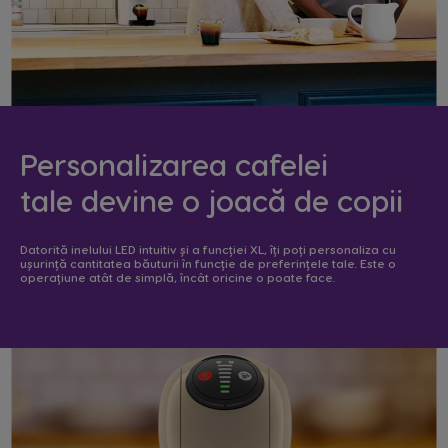
Personalizarea cafelei
tale devine o joacă de copii
Datorită inelului LED intuitiv și a funcției XL, îți poți personaliza cu
ușurință cantitatea băuturii în funcție de preferințele tale. Este o
operațiune atât de simplă, încât oricine o poate face.