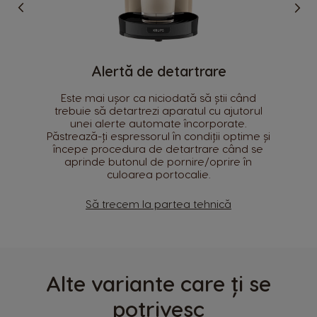
Cod produs
Alertă de detartrare
Este mai ușor ca niciodată să știi când
Denumirea si adresa producătorului
Selectează țara
trebuie să detartrezi aparatul cu ajutorul
unei alerte automate încorporate.
Informații de siguranță
Păstrează-ți espressorul în condiții optime și
începe procedura de detartrare când se
aprinde butonul de pornire/oprire în
Argentina
Austria
culoarea portocalie.
Spanish
German
Să trecem la partea tehnică
Belgium
Belgium
French
Dutch
Brazil
Bulgaria
Alte variante care ți se
Portuguese
Bulgarian
potrivesc
Caribbean
Chile