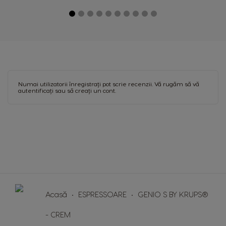
Guatemala
Honduras
Spanish
Spanish
Hong Kong
Hong Kong
English
Chinese
Hungary
Indonesia
Numai utilizatorii înregistrați pot scrie recenzii. Vă rugăm
să vă
Hungarian
Indonesian
autentificați
sau
să creați un cont
.
Italy
Japan
Italian
Japanese
Korea
Latvia
Korean
Latvian
Lithuania
Malaysia
Lithuanian
Malay
Acasă
ESPRESSOARE
GENIO S BY KRUPS®
Malta
Mexico
- CREM
Maltese
Spanish