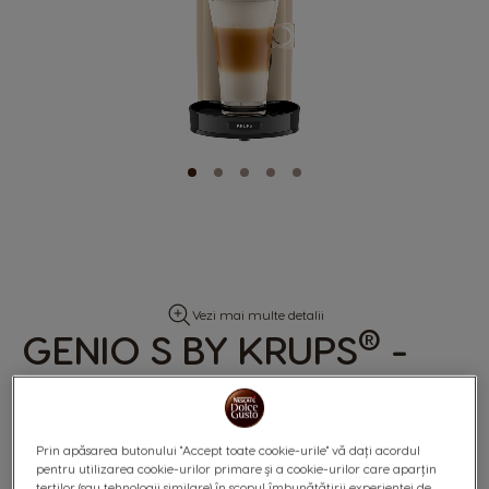
Skip
Vezi mai multe detalii
to
®
GENIO S BY KRUPS
-
the
beginning
CREM
of
the
images
gallery
Prin apăsarea butonului "Accept toate cookie-urile" vă dați acordul
pentru utilizarea cookie-urilor primare și a cookie-urilor care aparțin
terților (sau tehnologii similare) în scopul îmbunătățirii experienței de