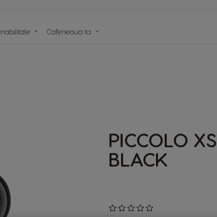
nabilitate
Cafeneaua ta
lele
e
PICCOLO XS
BLACK
0
%