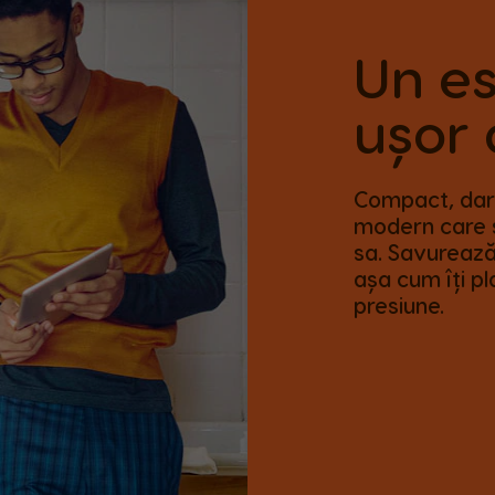
Un e
ușor 
Compact, dar 
modern care 
sa. Savurează
așa cum îți pl
presiune.