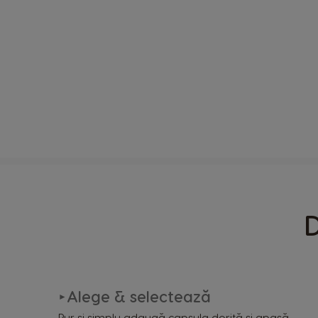
D
Alege & selectează
►
Pur și simplu adaugă capsula dorită și apasă