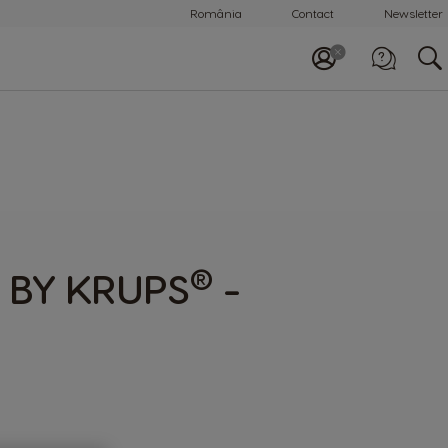
România
Contact
Newsletter
Apelează-ne
0800 863 785
®
 BY KRUPS
-