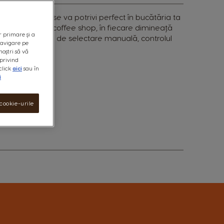
, Piccolo XS se va potrivi perfect în bucătăria ta
avoare ca în coffee shop, în fiecare dimineață
r primare și a
tă sistemului său de selectare manuală, controlul
 navigare pe
e.
noștri să vă
privind
click
aici
sau în
i
cookie-urile