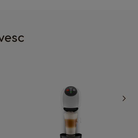
ivesc