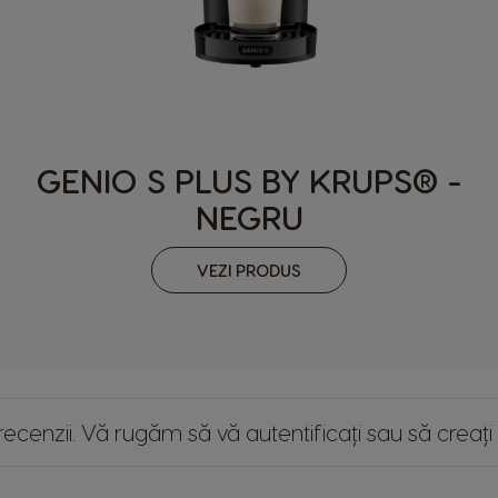
GENIO S PLUS BY KRUPS® -
NEGRU
VEZI PRODUS
ie recenzii. Vă rugăm
să vă autentificați
sau
să creați