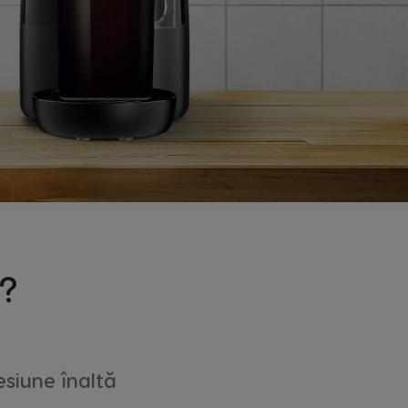
S?
esiune înaltă