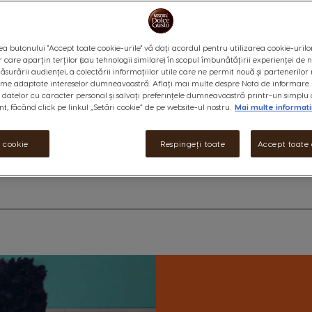
of
100
Extrem de compact și performant
pentru a asigura momente de s
a butonului "Accept toate cookie-urile" vă dați acordul pentru utilizarea cookie-urilo
sau oricând dorești. Iar datori
r care aparțin terților (sau tehnologii similare) în scopul îmbunătățirii experienței de
este întotdeauna în mâinile tal
ăsurării audienței, a colectării informațiilor utile care ne permit nouă și partenerilor 
ame adaptate intereselor dumneavoastră. Aflați mai multe despre Nota de informare 
Informații suplimentare
datelor cu caracter personal și salvați preferințele dumneavoastră printr-un simplu 
, făcând click pe linkul „Setări cookie” de pe website-ul nostru.
Mai multe informati
i cookie
Respingeți toate
Accept toate 
 detalii