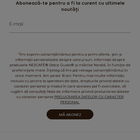
Abonează-te pentru a fi la curent cu ultimele
Nicaragua
Netherland
noutăți
Spanish
Dutch
Sign
E-mail
Up
Norway
Panama
for
Norwegian
Spanish
Our
Newsletter:
Paraguay
Peru
*
Îmi exprim consimțământul pentru a primi oferte, știri și
Spanish
Spanish
informații personalizate despre concursuri, informații despre
produsele NESCAFÉ® Dolce Gusto® și mărcile Nestlé, în funcție de
preferințele mele. Înțeleg că îmi pot retrage consimțământul în
Philippines
Poland
orice moment. Am peste 18 ani. Pentru mai multe informații,
Filipino
Polish
inclusiv cu privire la operatorii de date, drepturile privind datele cu
caracter personal și modul în care acestea pot fi exercitate, vă
rugăm să consultați Nota de informare privind prelucrarea datelor
Portugal
Republic of
cu caracter personal
PRELUCRAREA DATELOR CU CARACTER
Ireland
Portuguese
PERSONAL
.
English
MĂ ABONEZ
Romania
Rusia
Romanian
Russian
Serbia
Singapore