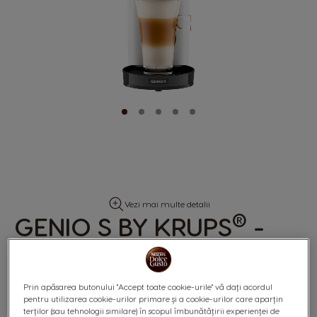
Skip
Vezi mai multe detalii
to
®
GENIO S BY KRUPS
-
the
beginning
ALB
of
the
images
gallery
Prin apăsarea butonului "Accept toate cookie-urile" vă dați acordul
pentru utilizarea cookie-urilor primare și a cookie-urilor care aparțin
terților (sau tehnologii similare) în scopul îmbunătățirii experienței de