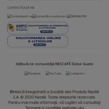
CONTACTEAZĂ-NE
Uae
Ukraine
Arabic
Ukranian
Uruguay
United Kingdom
Spanish
English
Venezuela
Spanish
Alătură-te comunității NESCAFÉ Dolce Gusto
®Marcă înregistrată a Société des Produits Nestlé
S.A. © 2020 Nestlé. Toate drepturile rezervate.
Pentru mai multe informații, vă rugăm să consultați
Termenii și condițiile website-ului