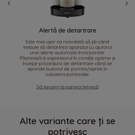
Cod produs
Alertă de detartrare
Denumirea si adresa producătorului
Selectează țara
Este mai ușor ca niciodată să știi când
trebuie să detartrezi aparatul cu ajutorul
Informații de siguranță
unei alerte automate încorporate.
Păstrează-ți espressorul în condiții optime și
începe procedura de detartrare când se
Argentina
Austria
aprinde butonul de pornire/oprire în
Spanish
German
culoarea portocalie.
Belgium
Belgium
Să trecem la partea tehnică
French
Dutch
Brazil
Bulgaria
Portuguese
Bulgarian
Alte variante care ți se
Caribbean
Chile
potrivesc
English
Spanish