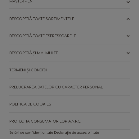
MASTER - EN
Serbian
Malay
DESCOPERĂ TOATE SORTIMENTELE
Slovakia
Slovenia
Slovak
Slovene
DESCOPERĂ TOATE ESPRESSOARELE
Spain
Sweden
Spanish
Swedish
DESCOPERĂ ȘI MAI MULTE
Switzerland
Switzerland
TERMENI ȘI CONDIȚII
German
French
PRELUCRAREA DATELOR CU CARACTER PERSONAL
Taiwan
Taiwan
English
Taiwanese
POLITICA DE COOKIES
Thailand
Thailand
English
Thai
PROTECTIA CONSUMATORILOR A.N.P.C.
Turkey
Uae
Setări de confidențialitate
Declarație de accesibilitate
Turkish
English