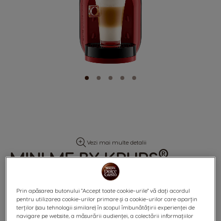
Skip
Vezi mai multe detalii
to
®
MINI ME BY KRUPS
-
the
beginning
ROȘU
of
the
images
Prin apăsarea butonului "Accept toate cookie-urile" vă dați acordul
gallery
pentru utilizarea cookie-urilor primare și a cookie-urilor care aparțin
terților (sau tehnologii similare) în scopul îmbunătățirii experienței de
navigare pe website, a măsurării audienței, a colectării informațiilor