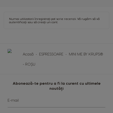
English
Chinese
Hungary
Indonesia
Numai utilizatorii înregistrați pot scrie recenzii. Vă rugăm
să vă
Hungarian
Indonesian
autentificați
sau
să creați un cont
.
Italy
Japan
Italian
Japanese
Korea
Latvia
Acasă
ESPRESSOARE
MINI ME BY KRUPS®
Korean
Latvian
- ROȘU
Lithuania
Malaysia
Lithuanian
Malay
Abonează-te pentru a fi la curent cu ultimele
Malta
Mexico
noutăți
Maltese
Spanish
Sign
E-mail
Nicaragua
Up
Netherland
Spanish
for
Dutch
Our