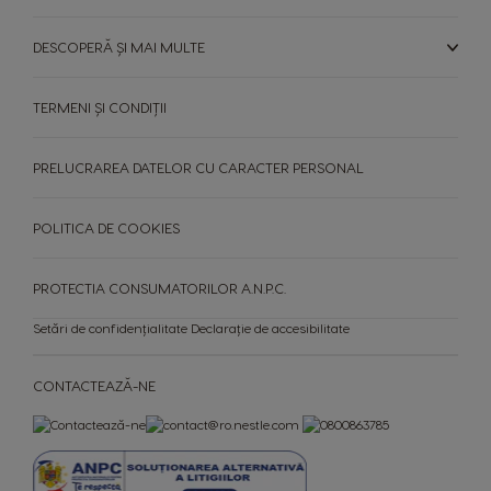
Slovakia
Slovenia
Slovak
Slovene
DESCOPERĂ ȘI MAI MULTE
Spain
Sweden
Spanish
Swedish
TERMENI ȘI CONDIȚII
Switzerland
Switzerland
PRELUCRAREA DATELOR CU CARACTER PERSONAL
German
French
POLITICA DE COOKIES
Taiwan
Taiwan
English
Taiwanese
PROTECTIA CONSUMATORILOR A.N.P.C.
Thailand
Thailand
Setări de confidențialitate
Declarație de accesibilitate
English
Thai
Turkey
Uae
CONTACTEAZĂ-NE
Turkish
English
Uae
Ukraine
Arabic
Ukranian