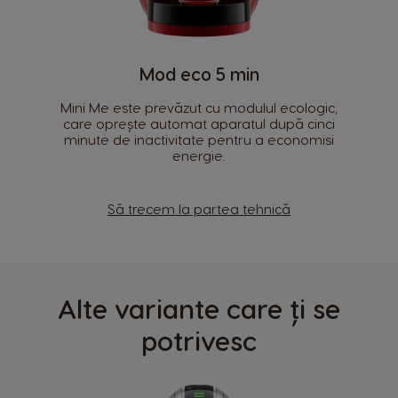
Cod produs
Denumirea si adresa producătorului
Selectează țara
Mod eco 5 min
Informații de siguranță
Mini Me este prevăzut cu modulul ecologic,
care oprește automat aparatul după cinci
minute de inactivitate pentru a economisi
Argentina
Austria
energie.
Spanish
German
Belgium
Belgium
Să trecem la partea tehnică
French
Dutch
Brazil
Bulgaria
Portuguese
Bulgarian
Alte variante care ți se
Caribbean
Chile
potrivesc
English
Spanish
Colombia
Costa Rica
Spanish
Spanish