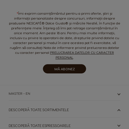
Newsletter:
Norway
Panama
*
Îmi exprim consimțământul pentru a primi oferte, știri și
Norwegian
Spanish
informații personalizate despre concursuri, informații despre
produsele NESCAFÉ® Dolce Gusto® și mărcile Nestlé, în funcție de
preferințele mele. Înțeleg că îmi pot retrage consimțământul în
Paraguay
Peru
orice moment. Am peste 18 ani. Pentru mai multe informații,
Spanish
Spanish
inclusiv cu privire la operatorii de date, drepturile privind datele cu
caracter personal și modul în care acestea pot fi exercitate, vă
rugăm să consultați Nota de informare privind prelucrarea datelor
Philippines
Poland
cu caracter personal
PRELUCRAREA DATELOR CU CARACTER
Filipino
Polish
PERSONAL
.
Portugal
Republic of
MĂ ABONEZ
Ireland
Portuguese
English
Romania
Rusia
MASTER - EN
Romanian
Russian
DESCOPERĂ TOATE SORTIMENTELE
Serbia
Singapore
Serbian
Malay
DESCOPERĂ TOATE ESPRESSOARELE